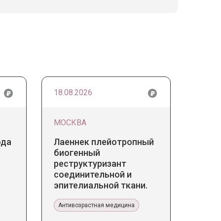
18.08.2026
МОСКВА
ода
Лаеннек плейотропный
биогенный
реструктуризант
соединительной и
эпителиальной ткани.
Прикладное значение в
эстетической медицине
Антивозрастная медицина