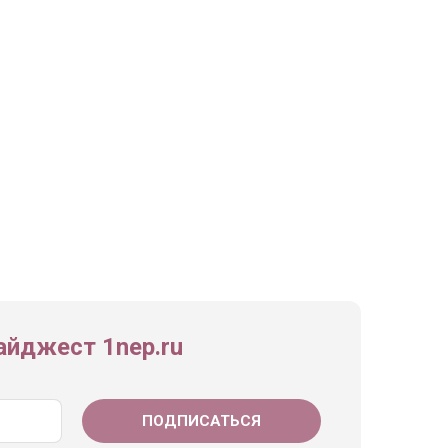
йджест 1nep.ru