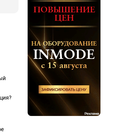
ный
ация?
ое