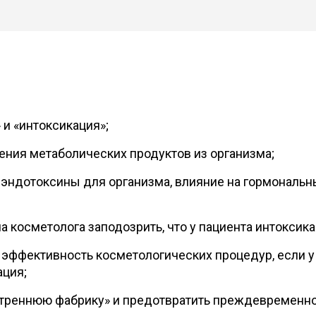
 и «интоксикация»;
ния метаболических продуктов из организма;
 эндотоксины для организма, влияние на гормональ
а косметолога заподозрить, что у пациента интоксик
эффективность косметологических процедур, если у
ация;
утреннюю фабрику» и предотвратить преждевременн