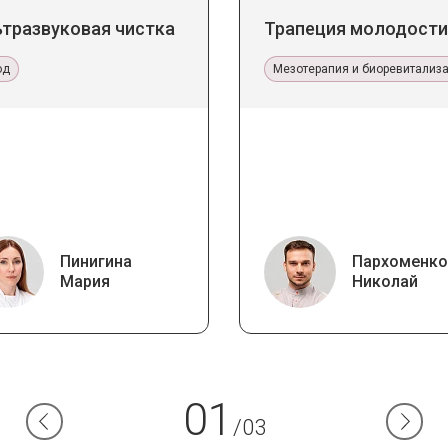
ьтразвуковая чистка
Трапеция молодости
од
Мезотерапия и биоревитализ
Пинигина
Пархоменко
Мария
Николай
01
/03