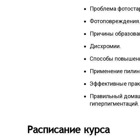
Проблема фотоста
Фотоповреждения
Причины образован
Дисхромии.
Способы повышени
Применение пилинг
Эффективные практ
Правильный домаш
гиперпигментаций.
Расписание курса