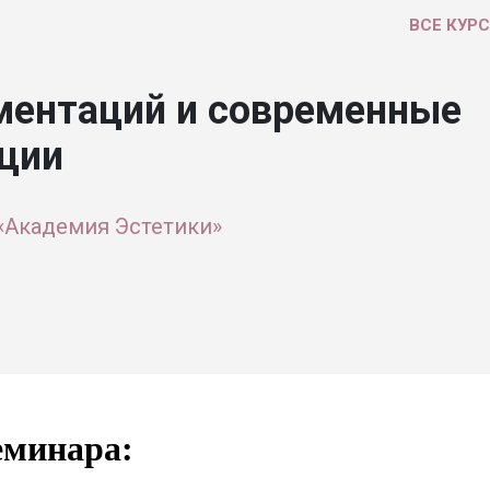
ВСЕ КУР
ментаций и современные
ции
«Академия Эстетики»
еминара: