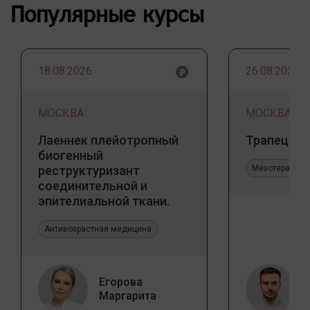
Популярные курсы
18.08.2026
26.08.2026
МОСКВА
МОСКВА
Лаеннек плейотропный
Трапеция 
биогенный
реструктуризант
Мезотерапия 
соединительной и
эпителиальной ткани.
Прикладное значение в
эстетической медицине
Антивозрастная медицина
Егорова
Маргарита