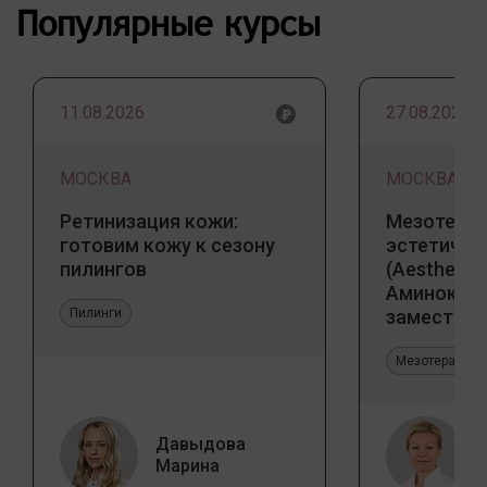
Популярные курсы
11.08.2026
27.08.2026
МОСКВА
МОСКВА
Ретинизация кожи:
Мезотерап
готовим кожу к сезону
эстетичес
пилингов
(Aesthetic 
Аминокис
Пилинги
заместите
Jalupro
Мезотерапия 
Давыдова
Марина