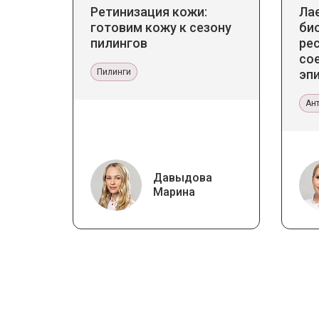
Ретинизация кожи:
Ла
готовим кожу к сезону
би
пилингов
ре
со
Пилинги
эпи
Пр
эс
Ан
Давыдова
Марина