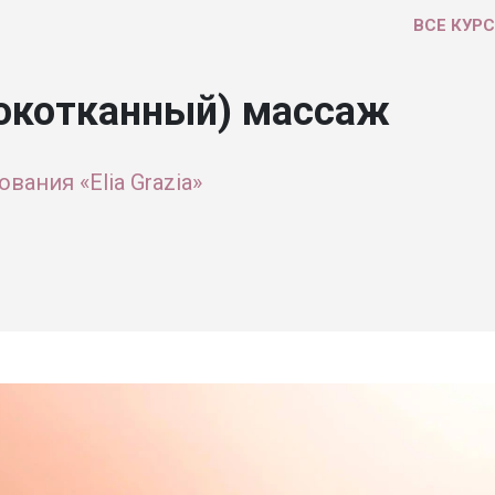
ВСЕ КУР
бокотканный) массаж
вания «Elia Grazia»