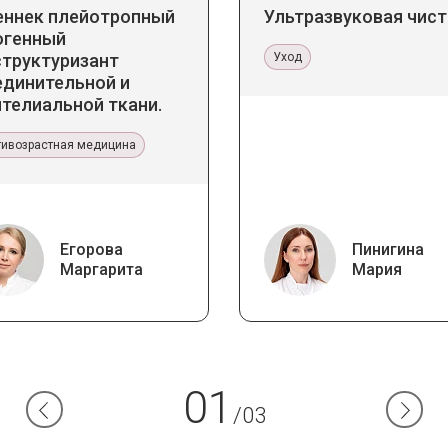
еннек плейотропный
Ультразвуковая чист
огенный
структуризант
Уход
единительной и
телиальной ткани.
икладное значение в
тетической медицине
тивозрастная медицина
Егорова
Пинигина
Маргарита
Мария
01
/03