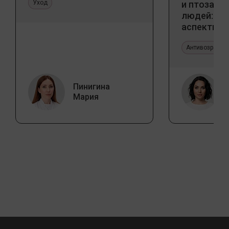
Уход
и птоза у
людей: к
аспекты и
тенденции
Антивозрастн
Пинигина
Мария