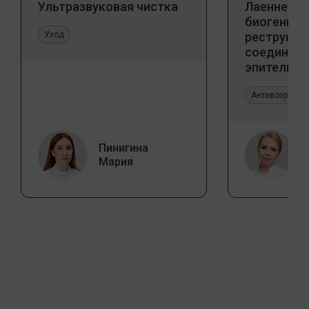
Ультразвуковая чистка
Лаеннек п
биогенны
Уход
реструкту
соедините
эпителиал
Прикладно
эстетичес
Антивозрастн
Пинигина
Мария