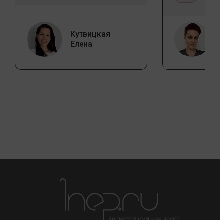
Кутвицкая
Елена