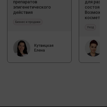
препаратов
для разны
эпигенетического
состояний
действия
Возможно
косметоло
Бизнес и продажи
и дома
Уход
Кутвицкая
Елена