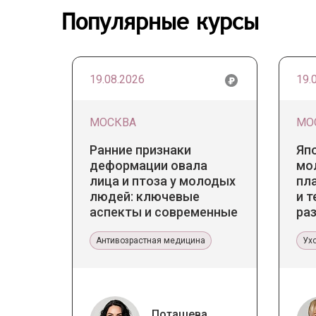
Популярные курсы
19.08.2026
19.
МОСКВА
МО
Ранние признаки
Яп
деформации овала
мо
лица и птоза у молодых
пл
людей: ключевые
и т
аспекты и современные
ра
тенденции
ст
Антивозрастная медицина
Ух
Поташева