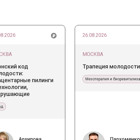
08.2026
26.08.2026
СКВА
МОСКВА
онский код
Трапеция молодости
лодости:
ацентарные пилинги
Мезотерапия и биоревитализ
ехнологии,
зрушающие
ереотипы
од
Архипова
Пархоменко