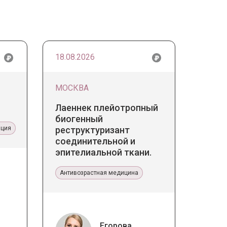
18.08.2026
МОСКВА
Лаеннек плейотропный
биогенный
ация
реструктуризант
соединительной и
эпителиальной ткани.
Прикладное значение в
эстетической медицине
Антивозрастная медицина
Егорова