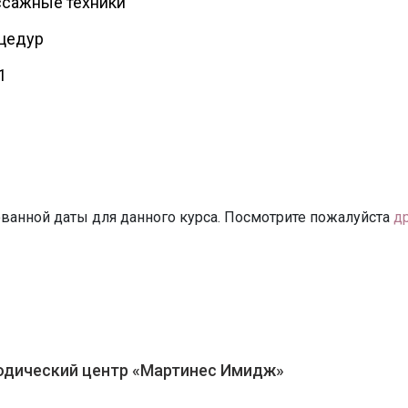
сажные техники
цедур
1
ванной даты для данного курса. Посмотрите пожалуйста
д
одический центр «Мартинес Имидж»