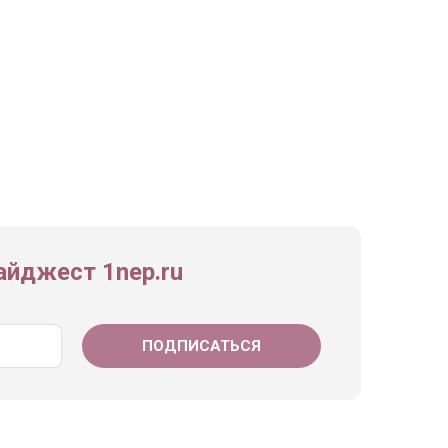
йджест 1nep.ru