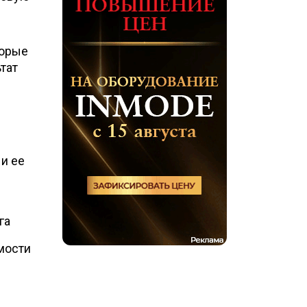
торые
тат
и ее
га
мости