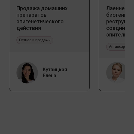
Продажа домашних
Лаеннек п
препаратов
биогенны
эпигенетического
реструкту
действия
соедините
эпителиал
Бизнес и продажи
Прикладно
эстетичес
Антивозрастн
Кутвицкая
Елена