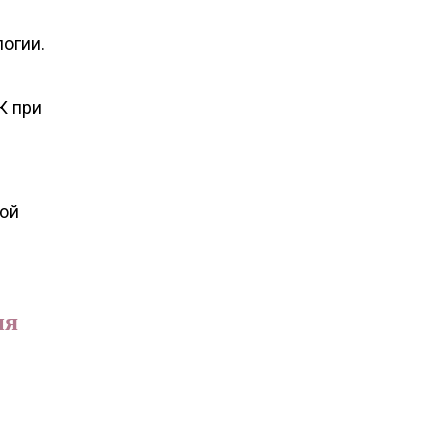
огии.
К при
ной
ия