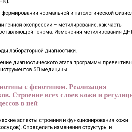
НК).
в формировании нормальной и патологической физиол
и генной экспрессии – метилирование, как часть
составляющей генома. Изменения метилирования ДН
ды лабораторной диагностики.
нение диагностического этапа программы превентив
инструментов 5П медицины.
енотипа с фенотипом. Реализация
ов. Строение всех слоев кожи и регуляц
ессов в ней
ические аспекты строения и функционирования кожи
сосудов). Определить изменения структуры и