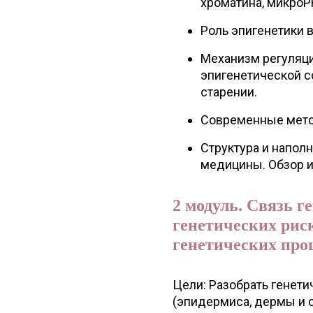
хроматина, микроР
Роль эпигенетики 
Механизм регуляци
эпигенетической 
старении.
Современные мето
Структура и напол
медицины. Обзор 
2 модуль. Связь г
генетических риск
генетических проц
Цели: Разобрать генет
(эпидермиса, дермы и 