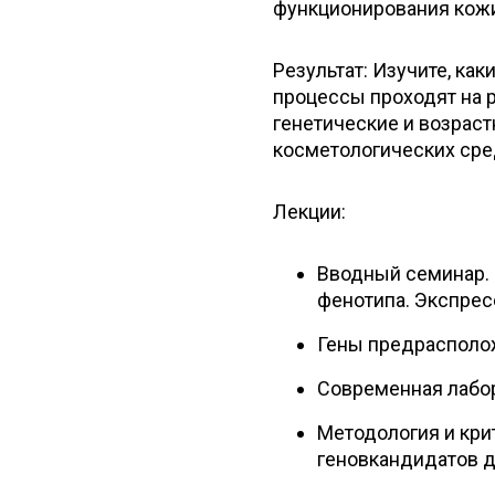
функционирования кож
Результат: Изучите, ка
процессы проходят на 
генетические и возрас
косметологических сре
Лекции:
Вводный семинар.
фенотипа. Экспрес
Гены предрасполож
Современная лабо
Методология и кри
геновкандидатов д