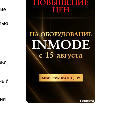
кие
елью
ья,
жный
ния