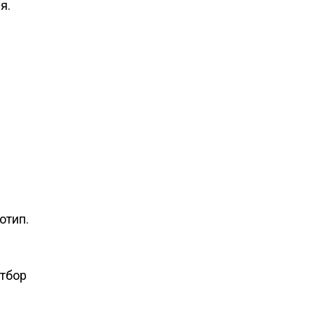
я.
отип.
Отбор