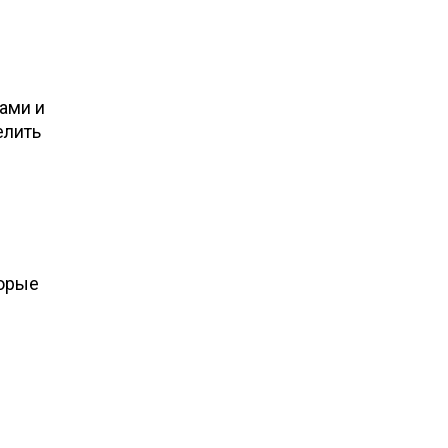
ами и
елить
торые