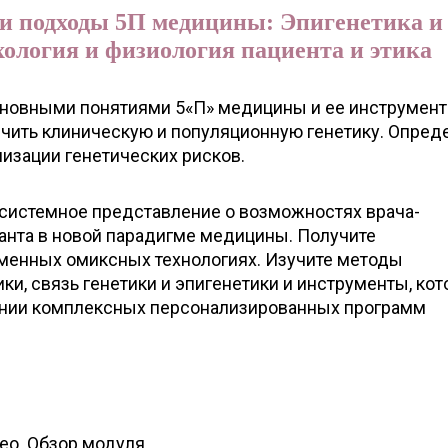
 и подходы 5П медицины: Эпигенетика и
хология и физиология пациента и этика
сновными понятиями 5«П» медицины и ее инструмент
ичить клиническую и популяционную генетику. Опред
лизации генетических рисков.
 системное представление о возможностях врача-
танта в новой парадигме медицины. Получите
менных омиксных технологиях. Изучите методы
ки, связь генетики и эпигенетики и инструменты, ко
ении комплексных персонализированных программ
ео. Обзор модуля.