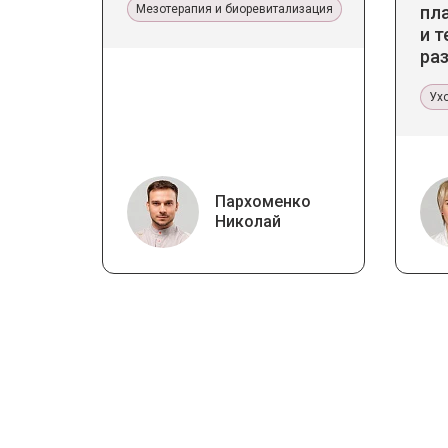
Мезотерапия и биоревитализация
пл
и т
ра
ст
Ух
Пархоменко
Николай