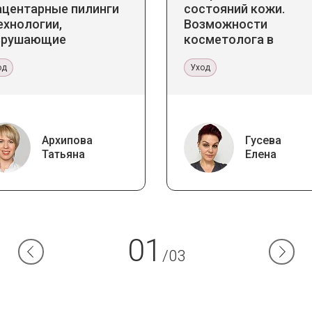
ацентарные пилинги
состояний кожи.
ехнологии,
Возможности
зрушающие
косметолога в
ереотипы
кабинете и дома
од
Уход
Архипова
Гусева
Татьяна
Елена
01
/03