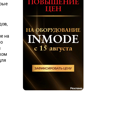
орые
дов,
е на
во
ы
ском
для