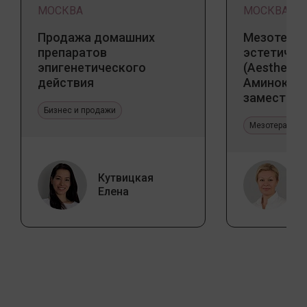
МОСКВА
МОСКВА
Продажа домашних
Мезотерап
препаратов
эстетичес
эпигенетического
(Aesthetic 
действия
Аминокис
заместите
Бизнес и продажи
Jalupro
Мезотерапия 
Кутвицкая
Елена