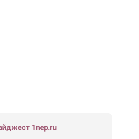
йджест 1nep.ru