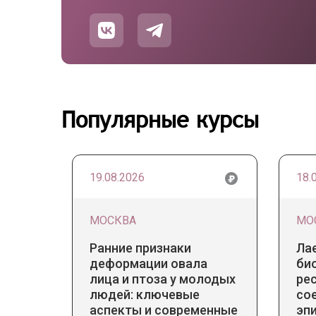
Популярные курсы
19.08.2026
18.
МОСКВА
МО
Ранние признаки
Ла
деформации овала
би
лица и птоза у молодых
ре
людей: ключевые
со
аспекты и современные
эпи