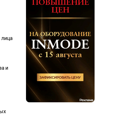
 лица
а и
ных