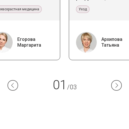
икладное значение в
стереотипы
тетической медицине
тивозрастная медицина
Уход
Егорова
Архипова
Маргарита
Татьяна
01
/03