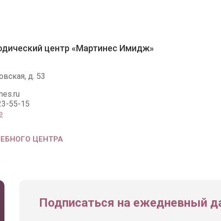
одический центр «Мартинес Имидж»
вская, д. 53
nes.ru
23-55-15
е
ЧЕБНОГО ЦЕНТРА
Подписаться на ежедневный да