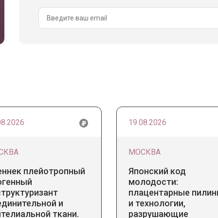
08.2026
19.08.2026
СКВА
МОСКВА
еннек плейотропный
Японский код
огенный
молодости:
структуризант
плацентарные пилин
единительной и
и технологии,
телиальной ткани.
разрушающие