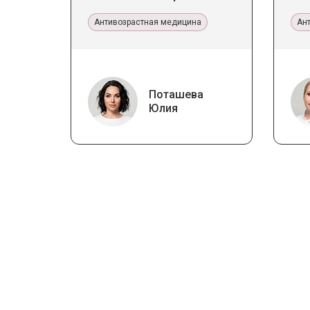
тенденции
Пр
Антивозрастная медицина
эс
Ан
Поташева
Юлия