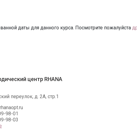
ванной даты для данного курса. Посмотрите пожалуйста
д
одический центр RHANA
ий переулок, д. 2А, стр.1
hanaopt.ru
09-98-01
09-98-03
е