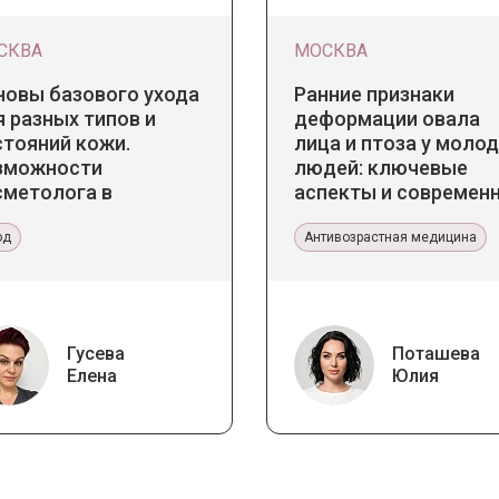
СКВА
МОСКВА
новы базового ухода
Ранние признаки
 разных типов и
деформации овала
стояний кожи.
лица и птоза у моло
зможности
людей: ключевые
сметолога в
аспекты и современ
бинете и дома
тенденции
од
Антивозрастная медицина
Гусева
Поташева
Елена
Юлия