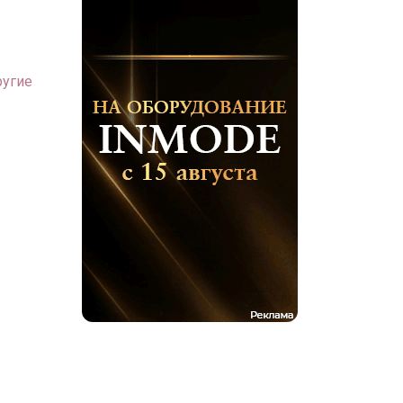
ругие