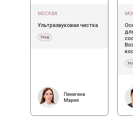
МОСКВА
МО
Ультразвуковая чистка
Ос
для
Уход
со
Во
ко
ка
Ух
Пинигина
Мария