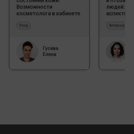
состояний кожи.
и птоза у
Возможности
людей: к
косметолога в кабинете
аспекты и
и дома
тенденции
Уход
Антивозрастн
Гусева
Елена