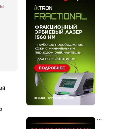
СЫ
ий
ю