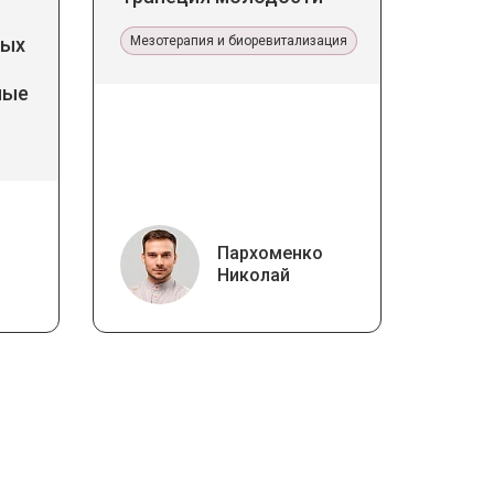
дых
Мезотерапия и биоревитализация
ные
Пархоменко
Николай