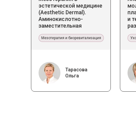
эстетической медицине
мо
(Aesthetic Dermal).
пл
Аминокислотно-
и т
заместительная
ра
терапия Jalupro
ст
Мезотерапия и биоревитализация
Ух
Тарасова
Ольга