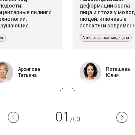
лодости:
деформации овала
ацентарные пилинги
лица и птоза у моло
ехнологии,
людей: ключевые
зрушающие
аспекты и современ
ереотипы
тенденции
од
Антивозрастная медицина
Архипова
Поташева
Татьяна
Юлия
01
/03