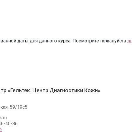
ванной даты для данного курса. Посмотрите пожалуйста
д
тр «Гельтек. Центр Диагностики Кожи»
кая, 59/19c5
k.ru
46-40-86
е