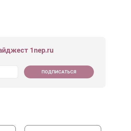
йджест 1nep.ru