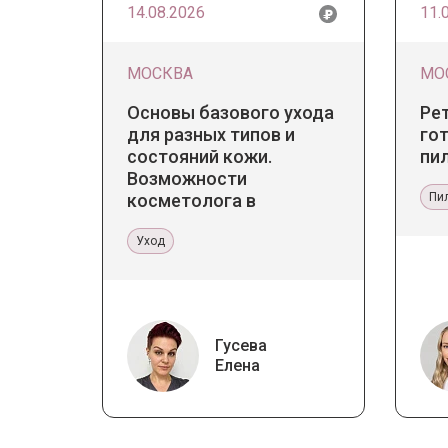
14.08.2026
11.
МОСКВА
МО
Основы базового ухода
Ре
для разных типов и
гот
состояний кожи.
пи
Возможности
косметолога в
Пи
кабинете и дома
Уход
Гусева
Елена