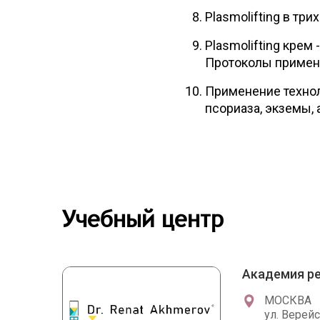
Plasmolifting в три
Plasmolifting крем
Протоколы примене
Применение технол
псориаза, экземы, 
Учебный центр
Академия ре
МОСКВА
ул. Верейс