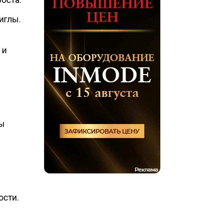
иглы.
 и
лы
ости.