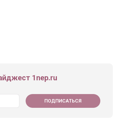
йджест 1nep.ru