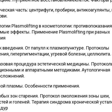
еская часть: центрифуги, пробирки, антикоагулянты, 
ови.
гии Plasmolifting в косметологии: противопоказания
мые эффекты. Применение Plasmolifting при разных
ния
к введения. От папулл к плазмопунктуре. Протоколы
ния, гиперпигментации, угревой болезни, целлюлита.
азовая процедура эстетической медицины. Протоко
ционными и аппаратными методиками. Аутологичная
осложнений.
ной плазмы. Особенности применения.
бых зон старения. Протокол омоложения зоны шеи,
истей и голеней. Терапия синдрома хронической устал
едур