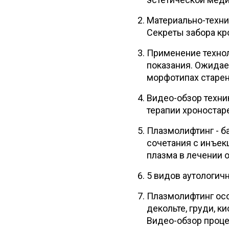
Материально-технич
Секреты забора кр
Применение техноло
показания. Ожидае
морфотипах старе
Видео-обзор техни
терапии хроностаре
Плазмолифтинг - б
сочетания с инъек
плазма в лечении 
5 видов аутологич
Плазмолифтинг осо
декольте, груди, к
Видео-обзор проц