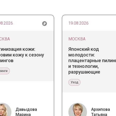
08.2026
19.08.2026
СКВА
МОСКВА
тинизация кожи:
Японский код
овим кожу к сезону
молодости:
лингов
плацентарные пилин
и технологии,
линги
разрушающие
стереотипы
Уход
Давыдова
Архипова
Марина
Татьяна