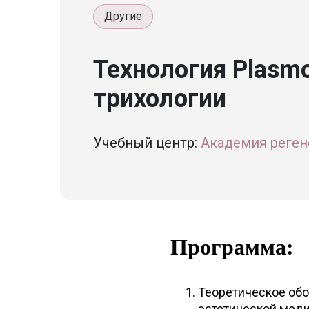
Другие
Технология Plasmo
трихологии
Учебный центр:
Академия реген
Программа:
Теоретическое обо
эстетической меди