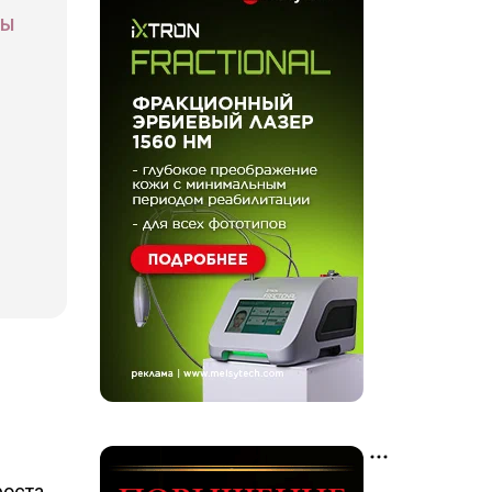
СЫ
оста.