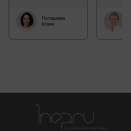
Поташева
Юлия