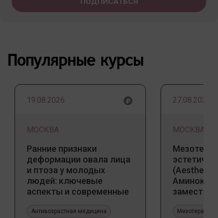
Популярные курсы
19.08.2026
27.08.2026
МОСКВА
МОСКВА
Ранние признаки
Мезотерап
деформации овала лица
эстетичес
и птоза у молодых
(Aesthetic 
людей: ключевые
Аминокис
аспекты и современные
заместите
тенденции
Jalupro
Антивозрастная медицина
Мезотерапия 