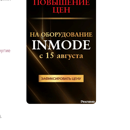
ругие
,