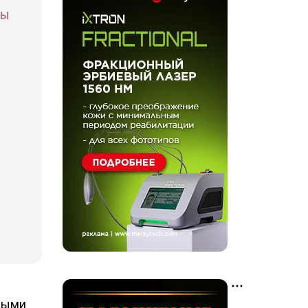
СЫ
тными