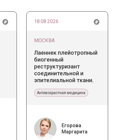
18.08.2026
МОСКВА
Лаеннек плейотропный
биогенный
реструктуризант
соединительной и
эпителиальной ткани.
Прикладное значение в
эстетической медицине
Антивозрастная медицина
Егорова
Маргарита