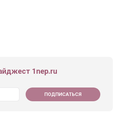
йджест 1nep.ru