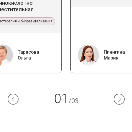
инокислотно-
местительная
апия Jalupro
зотерапия и биоревитализация
Тарасова
Пинигина
Ольга
Мария
01
/03