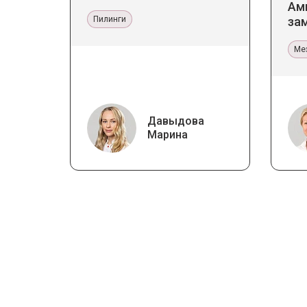
Ам
Пилинги
за
тер
Ме
Давыдова
Марина