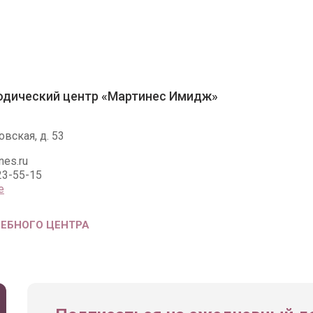
одический центр «Мартинес Имидж»
вская, д. 53
nes.ru
23-55-15
е
ЧЕБНОГО ЦЕНТРА