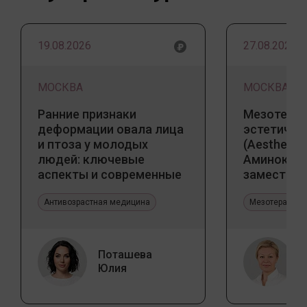
19.08.2026
27.08.2026
МОСКВА
МОСКВА
Ранние признаки
Мезотерап
деформации овала лица
эстетичес
и птоза у молодых
(Aesthetic 
людей: ключевые
Аминокис
аспекты и современные
заместите
тенденции
Jalupro
Антивозрастная медицина
Мезотерапия 
Поташева
Юлия