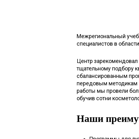
Межрегиональный учебн
специалистов в област
Центр зарекомендовал 
тщательному подбору к
сбалансированным прог
передовым методикам и
работы мы провели боле
обучив сотни косметоло
Наши преиму
Программы для люб