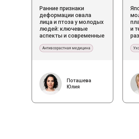
Ранние признаки
Яп
деформации овала
мо
лица и птоза у молодых
пл
людей: ключевые
и т
аспекты и современные
ра
тенденции
ст
Антивозрастная медицина
Ух
Поташева
Юлия