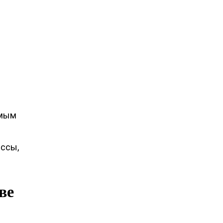
амым
ссы,
ве