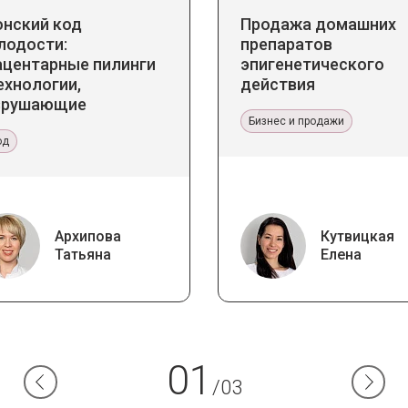
онский код
Продажа домашних
лодости:
препаратов
ацентарные пилинги
эпигенетического
ехнологии,
действия
зрушающие
ереотипы
Бизнес и продажи
од
Архипова
Кутвицкая
Татьяна
Елена
01
/03