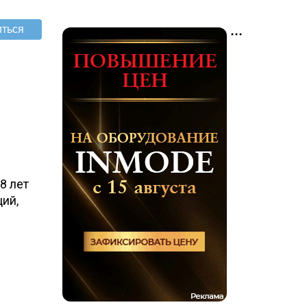
8 лет
ий,