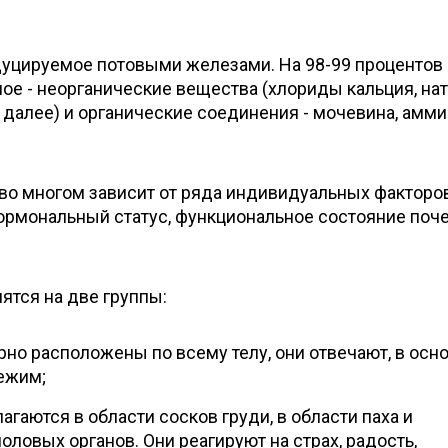
дуцируемое потовыми железами. На 98-99 процентов
ное - неорганические вещества (хлориды кальция, нат
 далее) и органические соединения - мочевина, амми
во многом зависит от ряда индивидуальных факторов
 гормональный статус, функциональное состояние поче
ятся на две группы:
но расположены по всему телу, они отвечают, в осн
ежим;
гаются в области сосков груди, в области паха и
оловых органов. Они реагируют на страх, радость,