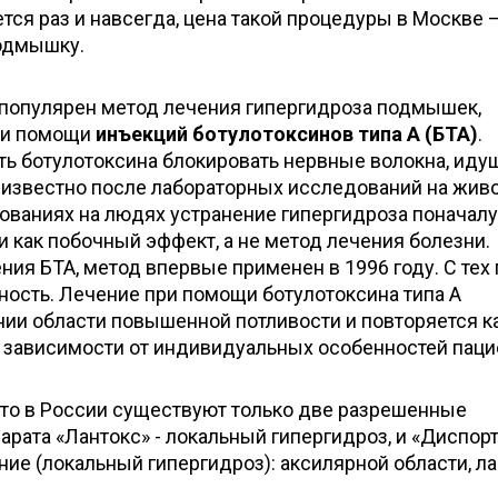
ся раз и навсегда, цена такой процедуры в Москве 
подмышку.
 популярен метод лечения гипергидроза подмышек,
при помощи
инъекций ботулотоксинов типа А (БТА)
.
ь ботулотоксина блокировать нервные волокна, иду
 известно после лабораторных исследований на жив
ованиях на людях устранение гипергидроза поначалу
 как побочный эффект, а не метод лечения болезни.
ния БТА, метод впервые применен в 1996 году. С тех 
ность. Лечение при помощи ботулотоксина типа А
нии области повышенной потливости и повторяется 
в зависимости от индивидуальных особенностей паци
 что в России существуют только две разрешенные
арата «Лантокс» - локальный гипергидроз, и «Диспорт
е (локальный гипергидроз): аксилярной области, ла