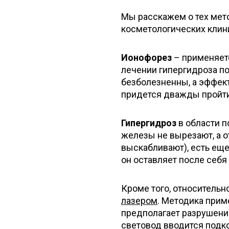
Мы расскажем о тех мет
косметологических клин
Ионофорез
– применяетс
лечении гипергидроза п
безболезненны, а эффект
придется дважды пройти
Гипергидроз
в области 
железы не вырезают, а 
выскабливают), есть ещ
он оставляет после себя
Кроме того, относительн
лазером
. Методика при
предполагает разрушени
световод вводится подк