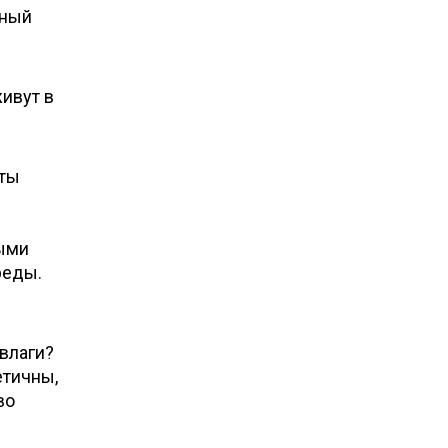
ьный
ивут в
нты
ыми
реды.
влаги?
етичны,
во