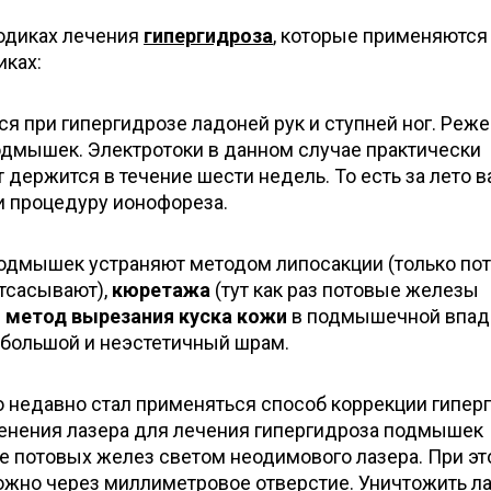
одиках лечения
гипергидроза
, которые применяются
иках:
я при гипергидрозе ладоней рук и ступней ног. Реже 
одмышек. Электротоки в данном случае практически
 держится в течение шести недель. То есть за лето 
 процедуру ионофореза.
подмышек устраняют методом липосакции (только по
отсасывают),
кюретажа
(тут как раз потовые железы
е
метод вырезания куска кожи
в подмышечной впади
 большой и неэстетичный шрам.
о недавно стал применяться способ коррекции гипер
менения лазера для лечения гипергидроза подмышек
е потовых желез светом неодимового лазера. При э
ожно через миллиметровое отверстие. Уничтожить л