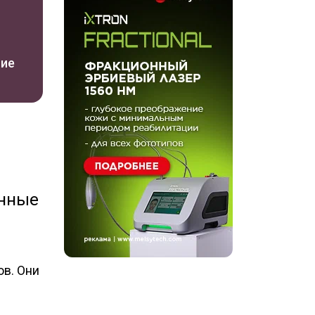
ние
енные
ов. Они