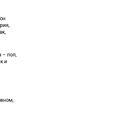
 он
рия,
ак,
 – пол,
к и
овном,