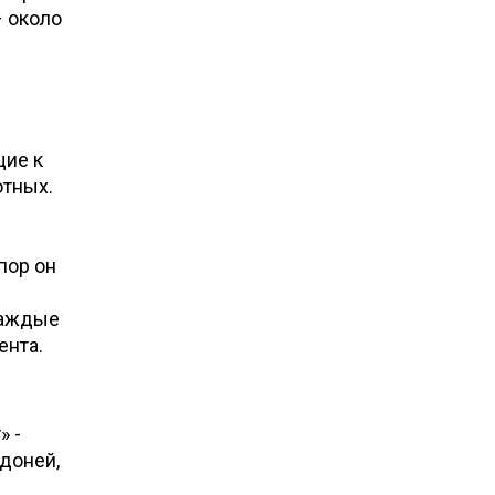
– около
щие к
отных.
пор он
каждые
ента.
» -
доней,