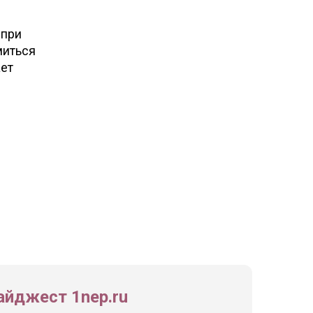
 при
миться
ает
йджест 1nep.ru