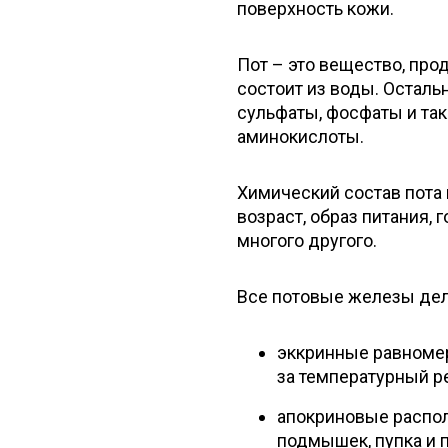
поверхность кожи.
Пот – это вещество, про
состоит из воды. Осталь
сульфаты, фосфаты и так
аминокислоты.
Химический состав пота 
возраст, образ питания,
многого другого.
Все потовые железы дел
эккринные равномер
за температурный р
апокриновые распола
подмышек, пупка и п