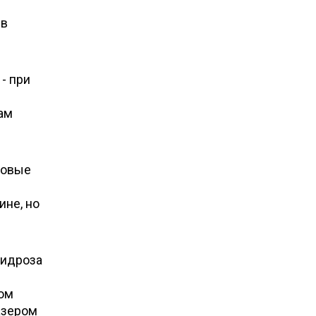
 в
- при
вам
товые
не, но
гидроза
том
азером