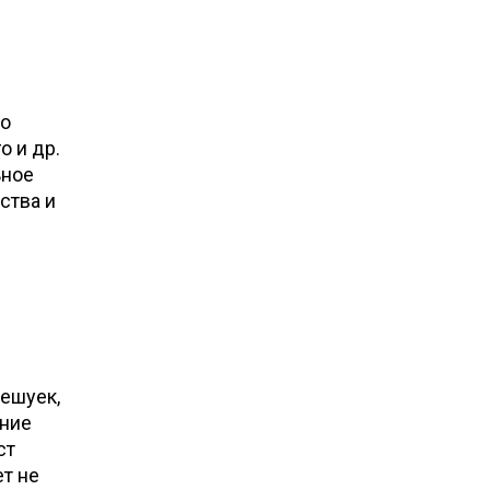
го
о и др.
ьное
ства и
чешуек,
ение
ст
т не