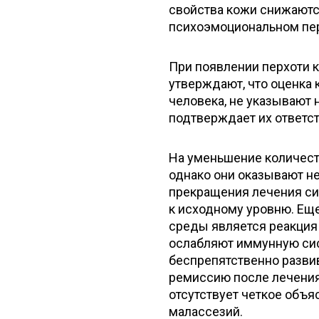
свойства кожи снижаютс
психоэмоциональном пе
При появлении перхоти к
утверждают, что оценка 
человека, не указывают 
подтверждает их ответс
На уменьшение количест
однако они оказывают н
прекращения лечения си
к исходному уровню. Ещ
среды является реакция
ослабляют иммунную сис
беспрепятственно развив
ремиссию после лечения
отсутствует четкое объ
малассезий.