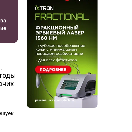
Ева
ние
.
етоды
очих
чешуек