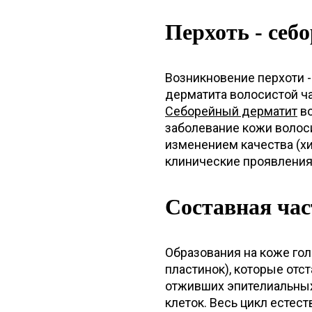
Перхоть - себ
Возникновение перхоти -
дерматита волосистой ча
Себорейный дерматит
во
заболевание кожи волос
изменением качества (хи
клинические проявления
Составная час
Образования на коже гол
пластинок), которые отс
отживших эпителиальных
клеток. Весь цикл естес