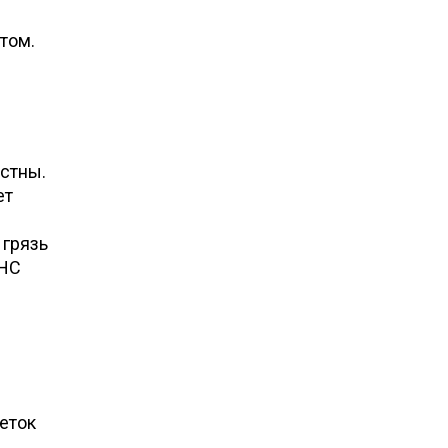
том.
естны.
ет
 грязь
ВНС
еток