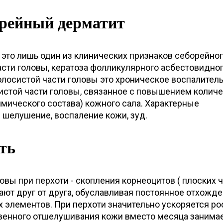
орейный дерматит
 это лишь один из клинических признаков себорейно
сти головы, кератоза фолликулярного асбестовидног
лосистой части головы это хроническое воспалител
истой части головы, связанное с повышением количе
мического состава) кожного сала. Характерные
 шелушение, воспаление кожи, зуд.
ть
овы при перхоти - скопления корнеоцитов ( плоских 
тают друг от друга, обуславливая постоянное отхожд
 элементов. При перхоти значительно ускоряется ро
твенного отшелушивания кожи вместо месяца занимае