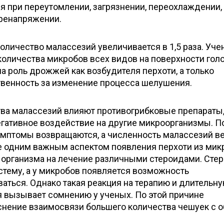
я при переутомлении, загрязнении, переохлаждении,
ренапряжении.
оличество малассезий увеличивается в 1,5 раза. Уч
количества микробов всех видов на поверхности гол
на роль дрожжей как возбудителя перхоти, а только
твенность за изменение процесса шелушения.
ва малассезий влияют противогрибковые препараты
егативное воздействие на другие микроорганизмы. П
мптомы возвращаются, а численность малассезий в
е одним важным аспектом появления перхоти из мик
 организма на лечение различными стероидами. Сте
тему, а у микробов появляется возможность
аться. Однако такая реакция на терапию и длительн
 вызывает сомнению у ученых. По этой причине
яснение взаимосвязи большего количества чешуек с 