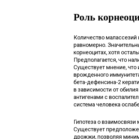
Роль корнеоц
Количество малассезий н
равномерно. Значительн
корнеоцитах, хотя оста
Предполагается, что нал
Существует мнение, что
врожденного иммунитета
бета-дефенсина-2 керат
в зависимости от обилия
антигенами с воспалите
система человека ослабе
Гипотеза о взаимосвязи 
Существует предположен
дрожжи, позволяя миним