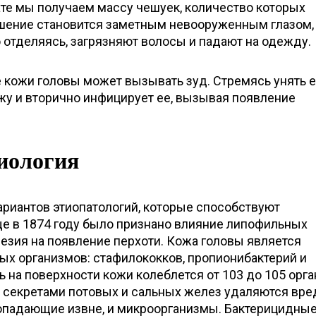
ате мы получаем массу чешуек, количество которых
шение становится заметным невооруженным глазом,
 отделяясь, загрязняют волосы и падают на одежду.
кожи головы может вызывать зуд. Стремясь унять е
жу и вторично инфицирует ее, вызывая появление
иология
ариантов этиопатологий, которые способствуют
ще в 1874 году было признано влияние липофильных
езия на появление перхоти. Кожа головы является
ых организмов: стафилококков, пропионибактерий и
ь на поверхности кожи колеблется от 103 до 105 орг
и, секретами потовых и сальных желез удаляются вр
опадающие извне, и микроорганизмы. Бактерицидны