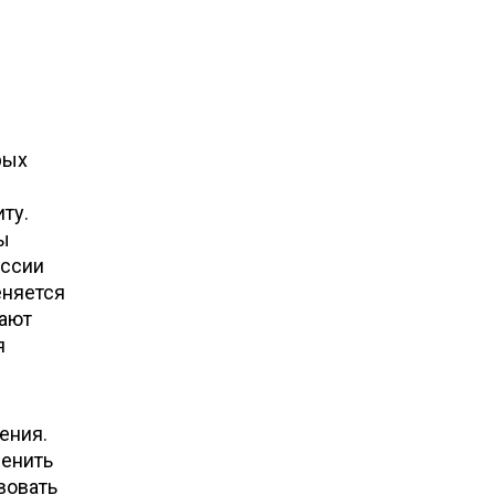
рых
ту.
ы
ессии
еняется
дают
я
ения.
ренить
вовать