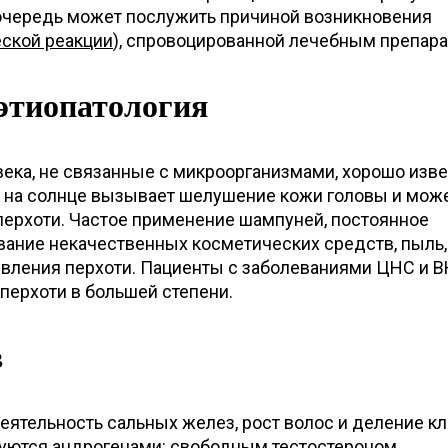
ю очередь может послужить причиной возникновения
еской реакции
), спровоцированной лечебным препара
этиопатология
ека, не связанные с микроорганизмами, хорошо изв
 на солнце вызывает шелушение кожи головы и мож
перхоти. Частое применение шампуней, постоянное
вание некачественных косметических средств, пыль,
явления перхоти. Пациенты с заболеваниями ЦНС и 
ерхоти в большей степени.
в
еятельность сальных желез, рост волос и деление кл
руются андрогенами: свободным тестостероном