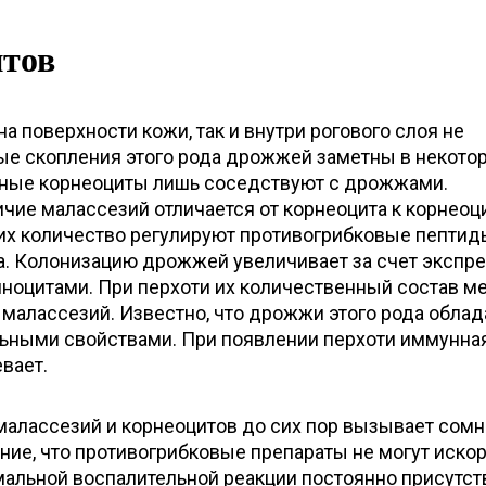
итов
а поверхности кожи, так и внутри рогового слоя не
ые скопления этого рода дрожжей заметны в некото
льные корнеоциты лишь соседствуют с дрожжами.
ичие малассезий отличается от корнеоцита к корнеоци
 их количество регулируют противогрибковые пептид
. Колонизацию дрожжей увеличивает за счет экспр
иноцитами. При перхоти их количественный состав м
 малассезий. Известно, что дрожжи этого рода обла
льными свойствами. При появлении перхоти иммунна
вает.
малассезий и корнеоцитов до сих пор вызывает сомн
ие, что противогрибковые препараты не могут иско
альной воспалительной реакции постоянно присутст