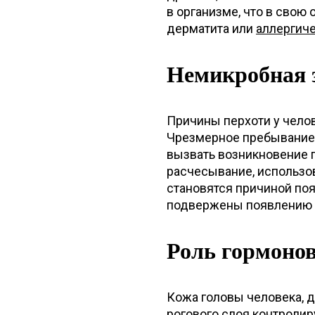
в организме, что в сво
дерматита или
аллергич
Немикробная 
Причины перхоти у челов
Чрезмерное пребывание
вызвать возникновение 
расчесывание, использо
становятся причиной по
подвержены появлению п
Роль гормоно
Кожа головы человека, д
рогового слоя контроли