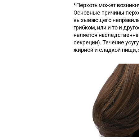
*Перхоть может возникн
Основные причины перхо
вызывающего неправиль
грибком, или и то и дру
является наследственна
секреции). Течение усуг
жирной и сладкой пищи, 