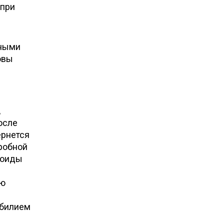
 при
еными
овы
,
осле
ернется
робной
роиды
ую
обилием