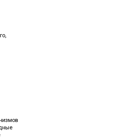
го,
анизмов
едные
е