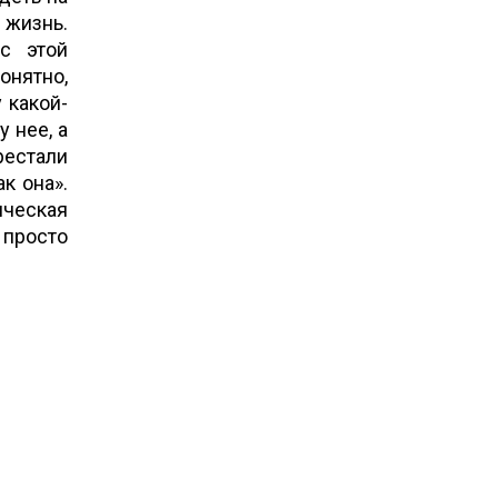
 жизнь.
с этой
онятно,
у какой-
у нее, а
рестали
к она».
ическая
а просто