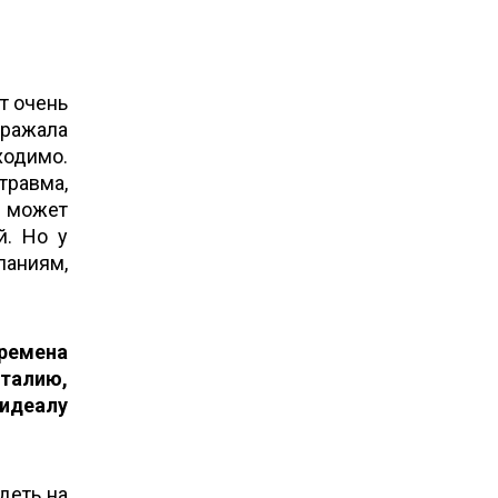
т очень
дражала
ходимо.
травма,
я может
й. Но у
аниям,
времена
 талию,
идеалу
деть на