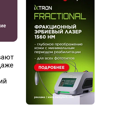
ние
вают
даже
ий