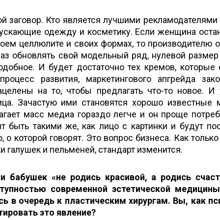
вой заговор. Кто является лучшими рекламодателями
пускающие одежду и косметику. Если женщина оста
своем целлюлите и своих формах, то производителю
аз обновлять свой модельный ряд, нулевой размер
добное. И будет достаточно тех кремов, которые 
роцесс развития, маркетингового апгрейда зако
целены на то, чтобы предлагать что-то новое. И 
ца. Зачастую ими становятся хорошо известные 
агает масс медиа гораздо легче и он проще потреб
 быть такими же, как лицо с картинки и будут по
, о которой говорят. Это вопрос бизнеса. Как только
и галушек и пельменей, стандарт изменится.
и бабушек «не родись красивой, а родись счас
ступностью современной эстетической медицины
ь в очередь к пластическим хирургам. Вы, как пс
ировать это явление?