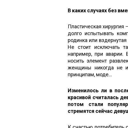
В каких случаях без вм
Пластическая хирургия —
долго испытывать ком
родинка или вздернутая 
Не стоит исключать та
например, при аварии.
носить элемент развлек
женщины никогда не и
принципам, моде...
Изменилось ли в после
красивой считалась де
потом стали популя
стремятся сейчас деву
К счастью, потребитель 