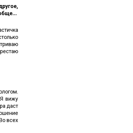
другое,
обще...
астичка
столько
атриваю
ерестаю
ологом.
 Я вижу
ра даст
ношение
Во всех