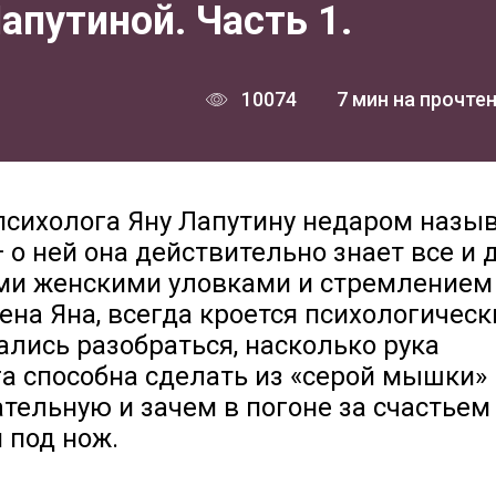
апутиной. Часть 1.
10074
7 мин на прочте
психолога Яну Лапутину недаром назы
 о ней она действительно знает все и 
еми женскими уловками и стремлением
ена Яна, всегда кроется психологическ
ались разобраться, насколько рука
га способна сделать из «серой мышки»
тельную и зачем в погоне за счастьем
 под нож.