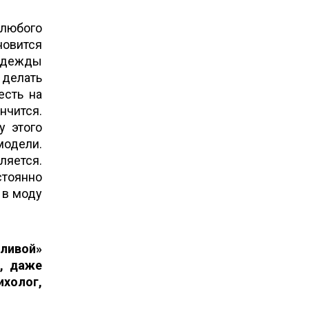
 любого
новится
 одежды
 делать
есть на
нчится.
у этого
модели.
ляется.
стоянно
 в моду
тливой»
, даже
ихолог,