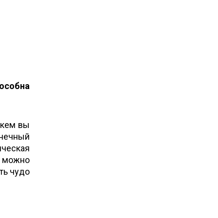
особна
 кем вы
онечный
ическая
 можно
ть чудо