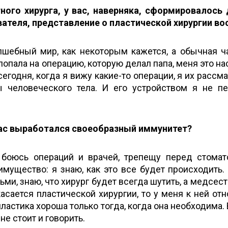
ного хирурга, у вас, наверняка, сформировалось 
ателя, представление о пластической хирургии во
лшебный мир, как некоторым кажется, а обычная ч
попала на операцию, которую делал папа, меня это на
сегодня, когда я вижу какие-то операции, я их рассм
ы человеческого тела. И его устройством я не п
 вас выработался своеобразный иммунитет?
, боюсь операций и врачей, трепещу перед стомат
имущество: я знаю, как это все будет происходить.
и, знаю, что хирург будет всегда шутить, а медсест
касается пластической хирургии, то у меня к ней от
ластика хороша только тогда, когда она необходима. 
не стоит и говорить.