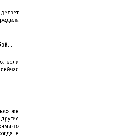
сделает
редела
ой...
о, если
 сейчас
лько же
 другие
кими-то
когда в