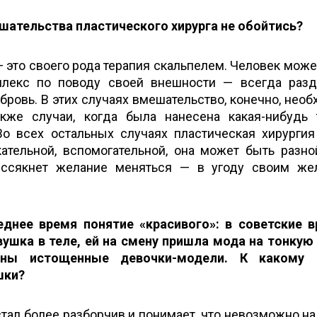
ешательства пластического хирурга не обойтись?
 это своего рода терапия скальпелем. Человек може
плекс по поводу своей внешности — всегда раз
бровь. В этих случаях вмешательство, конечно, необ
кже случаи, когда была нанесена какая-нибудь 
 Во всех остальных случаях пластическая хирурги
ательной, вспомогательной, она может быть разно
ссякнет желание меняться — в угоду своим жел
днее время понятие «красивого»: в советские 
вушка в теле, ей на смену пришла мода на тонкую
рны истощенные девочки-модели. К какому 
шки?
стал более разборчив и понимает, что невозможно на