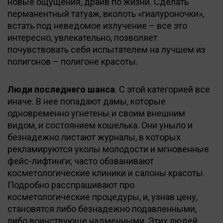
новые ощущения, драйв по жизни. Сделать
перманентный татуаж, вколоть «гиалуроночки»,
встать под неведомое излучение – все это
интересно, увлекательно, позволяет
почувствовать себя испытателем на лучшем из
полигонов – полигоне красоты.
Люди последнего шанса
. С этой категорией все
иначе. В нее попадают дамы, которые
одновременно угнетены и своим внешним
видом, и состоянием кошелька. Они уныло и
безнадежно листают журналы, в которых
рекламируются уколы молодости и мгновенные
фейс-лифтинги; часто обзванивают
косметологические клиники и салоны красоты.
Подробно расспрашивают про
косметологические процедуры, и, узнав цену,
становятся либо безнадежно подавленными,
либо воинствующе надменными. Этих людей