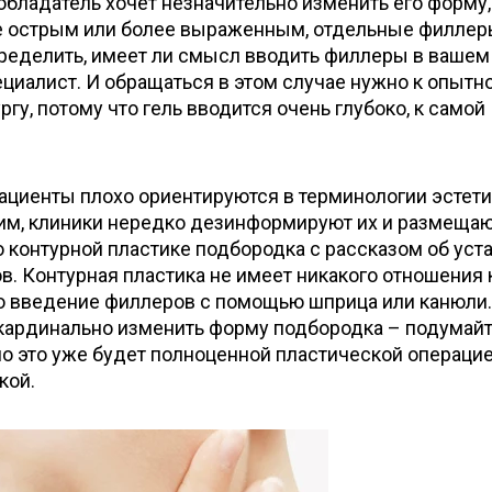
 обладатель хочет незначительно изменить его форму,
е острым или более выраженным, отдельные филле
пределить, имеет ли смысл вводить филлеры в вашем
ециалист. И обращаться в этом случае нужно к опытн
гу, потому что гель вводится очень глубоко, к самой
ациенты плохо ориентируются в терминологии эстет
им, клиники нередко дезинформируют их и размеща
 контурной пластике подбородка с рассказом об уст
. Контурная пластика не имеет никакого отношения 
ко введение филлеров с помощью шприца или канюли.
 кардинально изменить форму подбородка – подумайт
но это уже будет полноценной пластической операцие
кой.