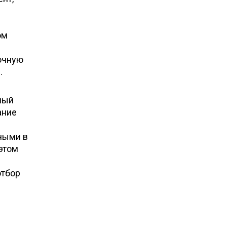
ом
точную
.
ный
ание
нными в
 этом
отбор