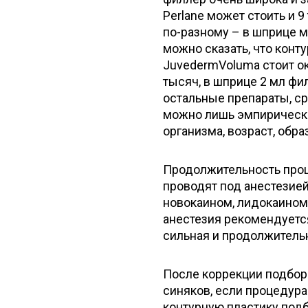
Perlane может стоить и 
по-разному – в шприце мо
можно сказать, что конт
JuvedermVoluma стоит ок
тысяч, в шприце 2 мл фи
остальные препараты, ср
можно лишь эмпирически
организма, возраст, обра
Продолжительность проц
проводят под анестезией
новокаином, лидокаином
анестезия рекомендуется
сильная и продолжитель
После коррекции подбор
синяков, если процедура
контурную пластику под