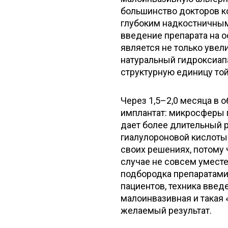
большинство докторов к
глубоким надкостничным
введение препарата на 
является не только увели
натуральный гидроксиапа
структурную единицу той
Через 1,5–2,0 месяца в 
имплантат: микросферы 
дает более длительный р
гиалулороновой кислоты.
своих решениях, потому ч
случае не совсем умест
подбородка препаратами
пациентов, техника введ
малоинвазивная и такая
желаемый результат.