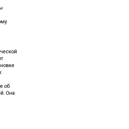
ры
ому
ической
ют
ановке
к
е об
й. Она