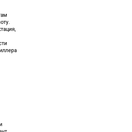
там
оту.
тация,
сти
филлера
и
нт,