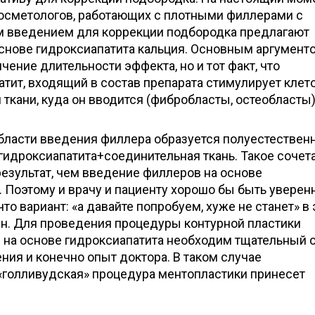
осметологов, работающих с плотными филлерами с
 введением для коррекции подбородка предлагают
основе гидроксиапатита кальция. Основным аргумент
чение длительности эффекта, но и тот факт, что
тит, входящий в состав препарата стимулирует кле
 ткани, куда он вводится (фибробласты, остеобласты)
области введения филлера образуется полуестествен
гидроксиапатита+соединительная ткань. Такое сочет
езультат, чем введение филлеров на основе
 Поэтому и врачу и пациенту хорошо бы быть увере
то вариант: «а давайте попробуем, хуже не станет» в
ен. Для проведения процедуры контурной пластики
 на основе гидроксиапатита необходим тщательный 
ения и конечно опыт доктора. В таком случае
 «голливудская» процедура ментопластики принесет