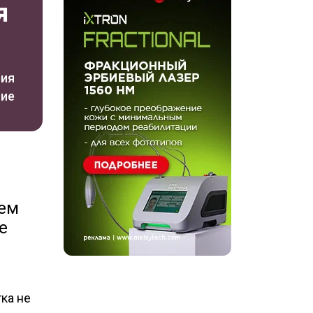
я
рия
ние
оем
е
ка не