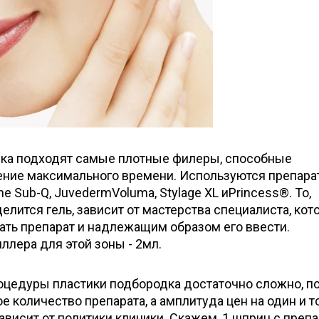
ка подходят самые плотные филеры, способные
ение максимального времени. Используются препар
ane Sub-Q, JuvedermVoluma, Stylage XL иPrincess®. То,
елится гель, зависит от мастерства специалиста, ко
ть препарат и надлежащим образом его ввести.
лера для этой зоны - 2мл.
роцедуры пластики подбородка достаточно сложно, п
е количество препарата, а амплитуда цен на один и т
ависит от политики клиники. Скажем, 1 шприц с преп