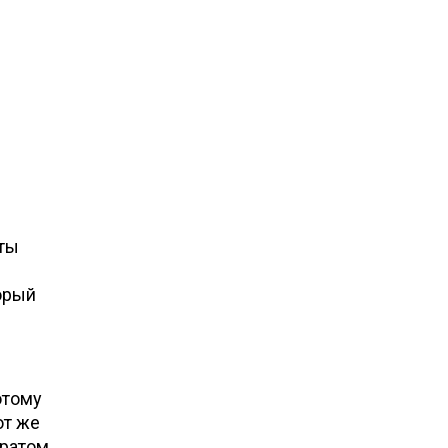
аты
торый
отому
от же
аратом