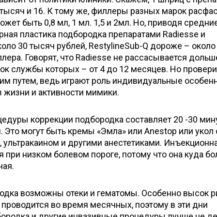
9 тысяч и 16. К тому же, филлеры разных марок расф
жет быть 0,8 мл, 1 мл. 1,5 и 2мл. Но, приводя средни
урная пластика подбородка препаратами Radiesse и
оло 30 тысяч рублей, RestylineSub-Q дороже – около
ллера. Говорят, что Radiesse не рассасывается дольш
ок службы которых – от 4 до 12 месяцев. Но провери
м путем, ведь играют роль индивидуальные особен
з жизни и активности мимики.
едуры коррекции подбородка составляет 20 -30 мину
. Это могут быть кремы «Эмла» или Anestop или укол 
, ультракаином и другими анестетиками. Инъекционн
 при низком болевом пороге, потому что она куда бо
ная.
одка возможны отеки и гематомы. Особенно высок р
 проводится во время месячных, поэтому в эти дни
бородка и другие инвазивные процедуры лучше не де