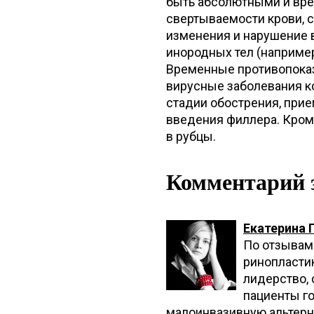
быть абсолютными и вр
свертываемости крови, 
изменения и нарушение в
инородных тел (например
Временные противопоказ
вирусные заболевания к
стадии обострения, прие
введения филлера. Кроме
в рубцы.
Комментарий 
Екатерина 
По отзывам 
ринопластик
лидерство,
пациенты г
малоинвазивную альтерн