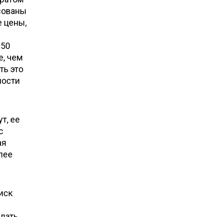
асованы
е цены,
 50
е, чем
ть это
ности
т, ее
с
ая
лее
иск
лать.