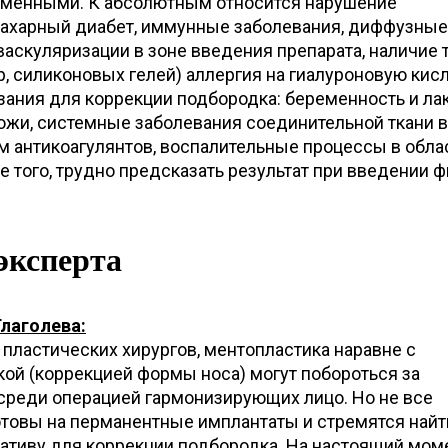
еменными. К абсолютным относится нарушение
сахарный диабет, иммунные заболевания, диффузные
аскуляризации в зоне введения препарата, наличие 
, силиконовых гелей) аллергия на гиалуроновую кисл
ания для коррекции подбородка: беременность и лак
ожи, системные заболевания соединительной ткани в
м антикоагулянтов, воспалительные процессы в обла
 того, трудно предсказать результат при введении 
эксперта
Глаголева:
пластических хирургов, ментопластика наравне с
ой (коррекцией формы носа) могут побороться за
 среди операцией гармонизирующих лицо. Но не все
отовы на перманентные имплантаты и стремятся найт
ативу для коррекции подбородка. На настоящий моме