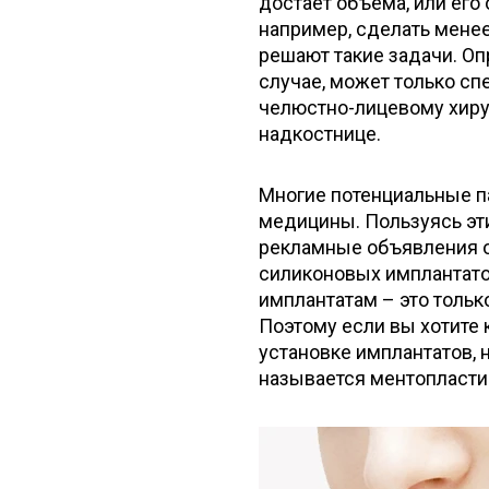
достает объема, или его
например, сделать мене
решают такие задачи. О
случае, может только сп
челюстно-лицевому хирур
надкостнице.
Многие потенциальные п
медицины. Пользуясь эт
рекламные объявления о
силиконовых имплантатов
имплантатам – это толь
Поэтому если вы хотите
установке имплантатов, 
называется ментопласти