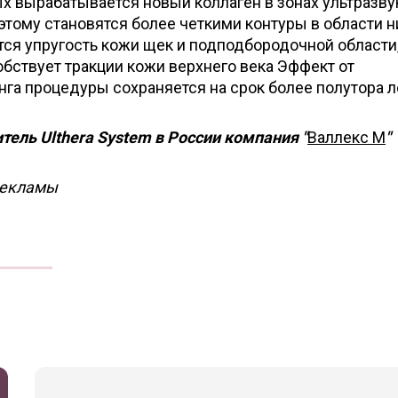
ых вырабатывается новый коллаген в зонах ультразву
этому становятся более четкими контуры в области 
тся упругость кожи щек и подподбородочной области
бствует тракции кожи верхнего века Эффект от
га процедуры сохраняется на срок более полутора л
ель Ulthera System в России компания "
Валлекс М
"
рекламы