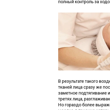
полный контроль за ходо
В результате такого воз
тканей лица сразу же п
заметное подтягивание и
третях лица, разглажив
Но гораздо более выраже