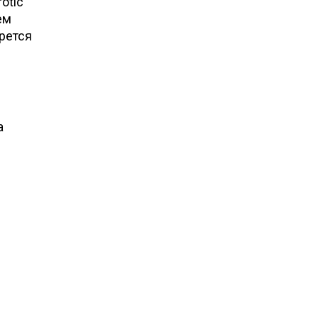
otic
ем
рется
а