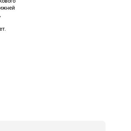
кового
нижней
,
ет.