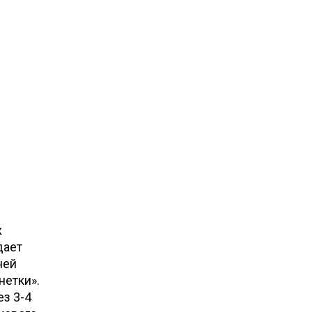
х
дает
ней
нетки».
з 3-4