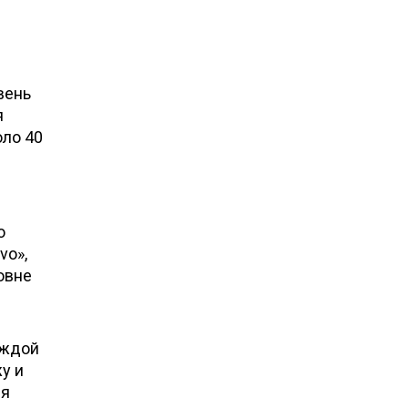
вень
я
оло 40
о
vo»,
овне
аждой
у и
ся