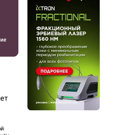
ние
жет
ой