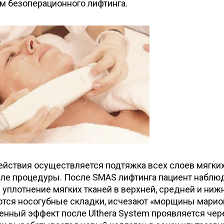
м безоперационного лифтинга.
действия осуществляется подтяжка всех слоев мягки
осле процедуры. После SMAS лифтинга пациент наблю
 уплотнение мягких тканей в верхней, средней и ниж
аются носогубные складки, исчезают «морщины марио
нный эффект после Ulthera System проявляется чере