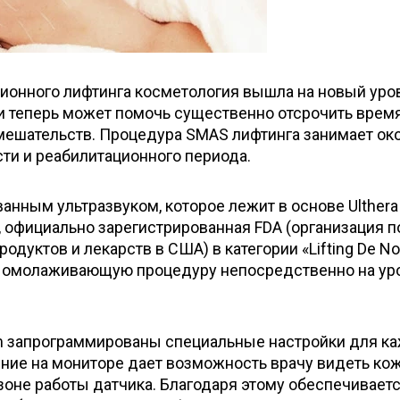
ионного лифтинга косметология вышла на новый уро
 и теперь может помочь существенно отсрочить врем
мешательств. Процедура SMAS лифтинга занимает ок
сти и реабилитационного периода.
нным ультразвуком, которое лежит в основе Ulthera
я, официально зарегистрированная FDA (организация п
одуктов и лекарств в США) в категории «Lifting De No
 омолаживающую процедуру непосредственно на ур
tem запрограммированы специальные настройки для к
ение на мониторе дает возможность врачу видеть кож
зоне работы датчика. Благодаря этому обеспечивает