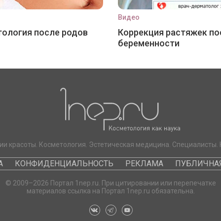
Видео
ология после родов
Коррекция растяжек по
беременности
ии красоты. Косметология. Эстетическая медицина. Специалисты. 
А
КОНФИДЕНЦИАЛЬНОСТЬ
РЕКЛАМА
ПУБЛИЧНАЯ
© 2009–2026 Портал 1nep.ru. При цитировании или перепечатке
материалов ссылка на Портал 1nep.ru обязательна.