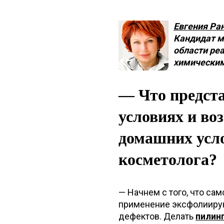
Евгения Ра
Кандидат м
области ре
химическим
— Что предста
условиях и во
домашних усло
косметолога?
— Начнем с того, что сам
применение эксфолииру
дефектов. Делать
пилин