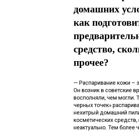
домашних усло
как подготови
предварительн
средство, ско
прочее?
— Распаривание кожи – э
Он возник в советские в
восполняли, чем могли.
черных точек» распарива
нехитрый домашний пилин
косметических средств,
неактуально. Тем более 