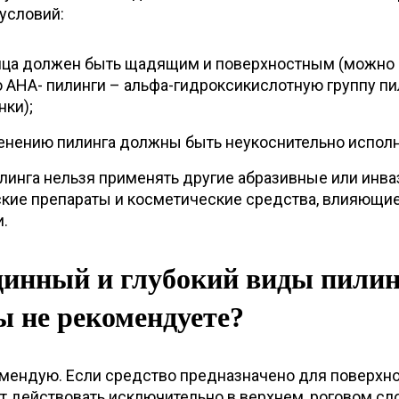
условий:
ица должен быть щадящим и поверхностным (можно
о AHA- пилинги – альфа-гидроксикислотную группу п
нки);
енению пилинга должны быть неукоснительно исполн
илинга нельзя применять другие абразивные или инв
кие препараты и косметические средства, влияющие
.
динный и глубокий виды пили
ы не рекомендуете?
омендую. Если средство предназначено для поверхн
дет действовать исключительно в верхнем, роговом сл