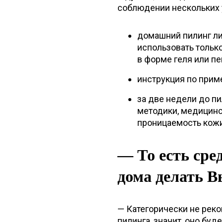
соблюдении нескольких 
домашний пилинг л
использовать тольк
в форме геля или пе
инструкция по прим
за две недели до п
методики, медицинс
проницаемость кожи
— То есть сре
дома делать В
— Категорически не рек
пилинга, значит, оно бу