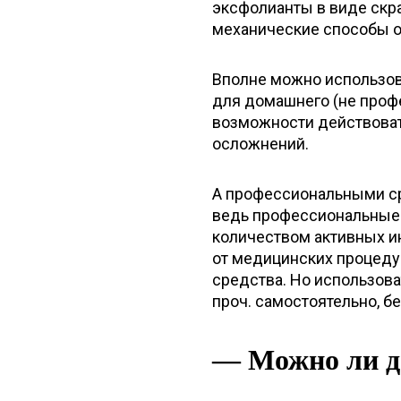
эксфолианты в виде скра
механические способы 
Вполне можно использов
для домашнего (не профе
возможности действоват
осложнений.
А профессиональными ср
ведь профессиональные 
количеством активных и
от медицинских процеду
средства. Но использова
проч. самостоятельно, бе
— Можно ли д