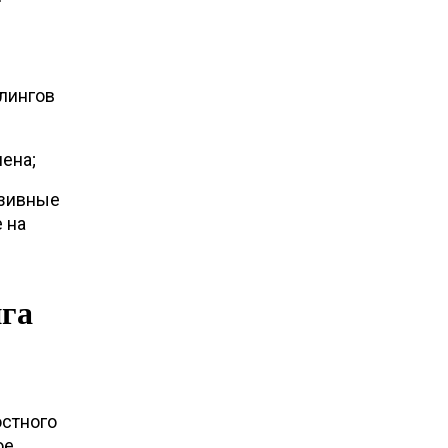
илингов
ена;
азивные
 на
нга
остного
ое