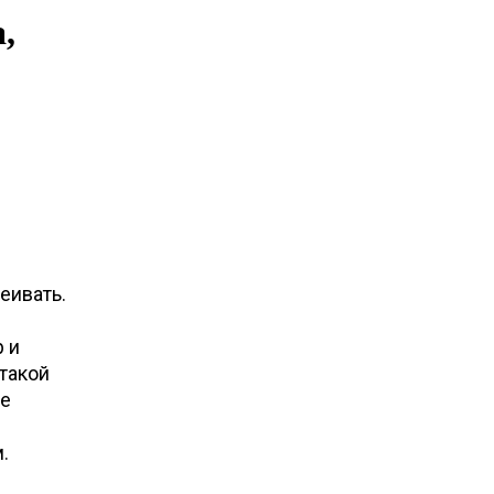
,
еивать.
 и
 такой
ие
.