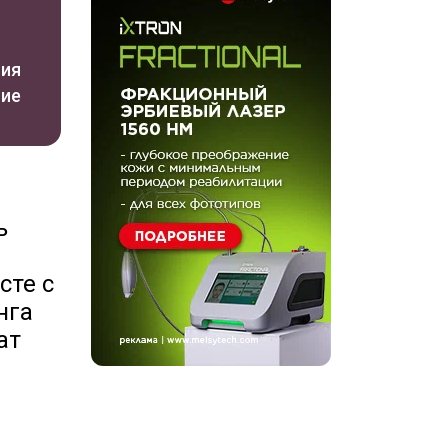
сия
ние
ь
сте с
нга
ат