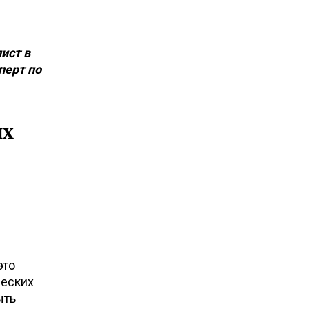
ист в
перт по
их
это
ческих
ыть