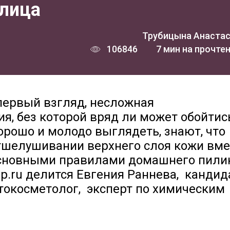
лица
Трубицына Анаста
106846
7 мин на прочте
 первый взгляд, несложная
я, без которой вряд ли может обойтис
орошо и молодо выглядеть, знают, что
тшелушивании верхнего слоя кожи вме
сновными правилами домашнего пили
p.ru делится Евгения Раннева, кандид
токосметолог, эксперт по химическим