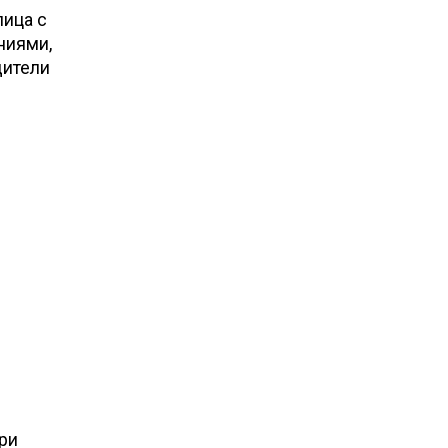
лица с
ниями,
дители
ри