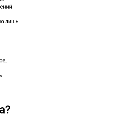
лений
но лишь
ое,
ь
а?