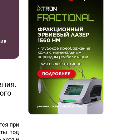
ние
ания.
ого
тся при
оты под
 хотя и