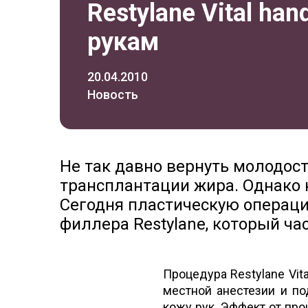
Restylane Vital han
рукам
20.04.2010
Новость
Не так давно вернуть молодос
трансплантации жира. Однако 
Сегодня пластическую операц
филлера Restylane, который ча
Процедура Restylane Vita
местной анестезии и п
кожу рук. Эффект от про