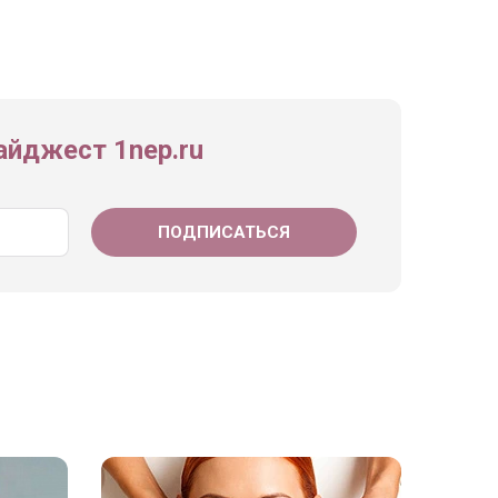
йджест 1nep.ru