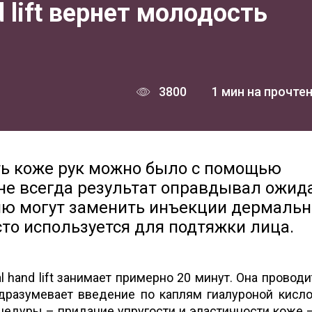
d lift вернет молодость
3800
1 мин на прочте
ть коже рук можно было с помощью
не всегда результат оправдывал ожид
ию могут заменить инъекции дермальн
сто используется для подтяжки лица.
l hand lift занимает примерно 20 минут. Она проводи
одразумевает введение по каплям гиалуроной кисл
цедуры – придание упругости и эластичности коже –