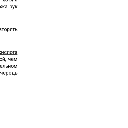
ожа рук
вторять
кислота
ой, чем
тельном
очередь