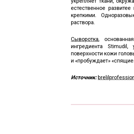
укрепляет ткани, окруж
естественное развитее
крепкими. Одноразов
раствора.
Сыворотка
, основанна
ингредиента Stimudil
поверхности кожи головы
и «пробуждает» «спящие
Источник:
brelilprofession