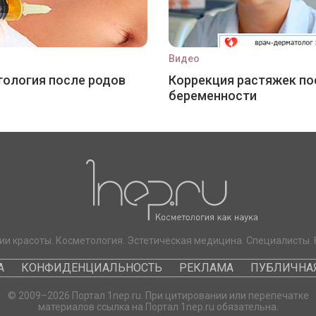
Видео
ология после родов
Коррекция растяжек по
беременности
ии красоты. Косметология. Эстетическая медицина. Специалисты. 
А
КОНФИДЕНЦИАЛЬНОСТЬ
РЕКЛАМА
ПУБЛИЧНАЯ
© 2009–2026 Портал 1nep.ru. При цитировании или перепечатке
материалов ссылка на Портал 1nep.ru обязательна.