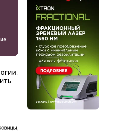
ние
огии.
чить
ковицы,