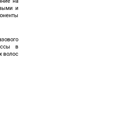
яние на
овыми и
оненты
зового
ессы в
х волос