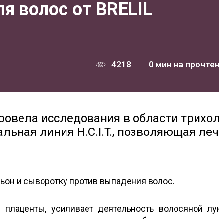
я волос от BRELIL
4218
0 мин на прочте
провела исследования в области трихол
альная линия H.C.I.T., позволяющая ле
ьон и сыворотку против
выпадения
волос.
 плаценты, усиливает деятельность волосяной лу