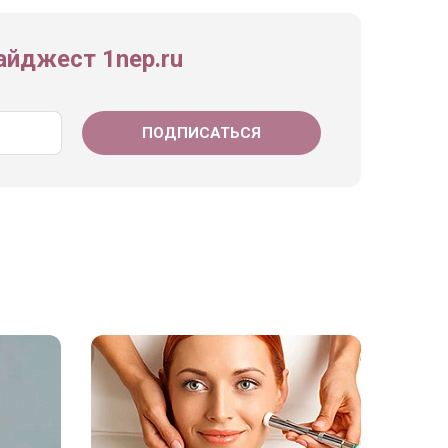
йджест 1nep.ru