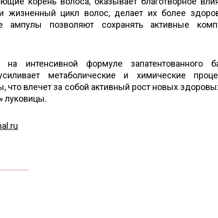
ающие корень волоса, оказывает благотворное вли
 и жизненный цикл волос, делает их более здор
ые ампулы позволяют сохранять активные комп
я на интенсивной формуле запатентованного ба
, усиливает метаболические и химические проц
, что влечет за собой активный рост новых здоровы
» луковицы.
al.ru