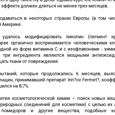
 эффекта должен длиться не менее трех месяцев.
родаваться в некоторых странах Европы (в том чи
й Америке.
 удалось модифицировать ликопин (пигмент кр
торая органично воспринимается человеческими кл
одной из форм витамина С и с изофлавонами - хими
 три ингредиента являются мощными антиоксида
ать ткани от повреждения.
пытаний, которые продолжались 6 месяцев, выя
нщин, принимавшей препарат Inn?ov Fermet?, коэф
ился на 8,7%.
вития косметологической химии – поиск новых ве
риродных соединений для косметики) с целью их a
 помидоров и другие вещества, подобные ка