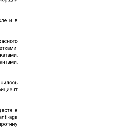
сле и в
асного
етками.
катами,
нтами,
снилось
фициент
ществ в
nti-age
ротину