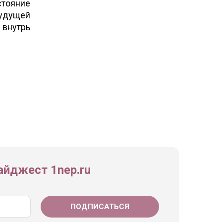
стояние
будущей
 внутрь
йджест 1nep.ru