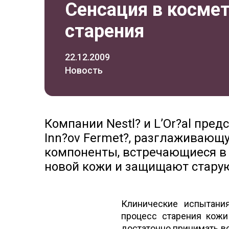
Сенсация в космет
старения
22.12.2009
Новость
Компании Nestl? и L’Or?al пре
Inn?ov Fermet?, разглаживающ
компоненты, встречающиеся в
новой кожи и защищают стару
Клинические испытания
процесс старения кож
достаточно принимать вс