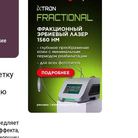
ние
етку
ию
медляет
ффекта,
 морщин