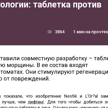
ологии: таблетка против
3864
1 мин на прочте
дставили совместную разработку – табл
ую морщины. В ее состав входят
 томатах. Они стимулируют регенерац
ю от повреждений.
 показали, что изобретение Nestlé и L’Or?al за
и лучше, чем
лифтинг
. Для того чтобы добиться э
его одну таблетку в день. Однако курс «лечения» от