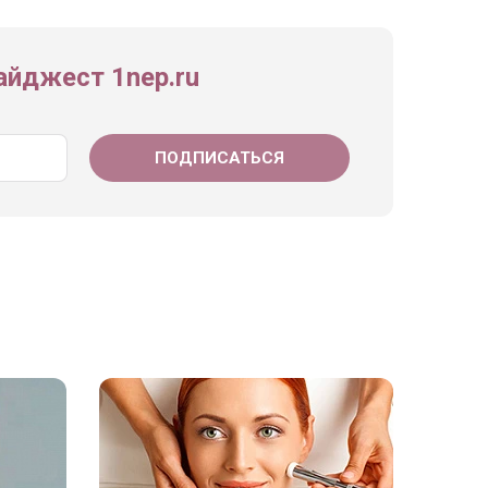
йджест 1nep.ru