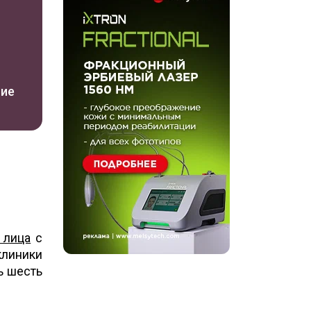
ние
 лица
с
клиники
ь шесть