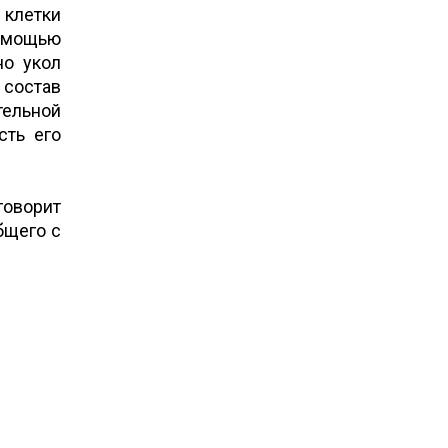
 клетки
помощью
но укол
состав
тельной
сть его
говорит
бщего с