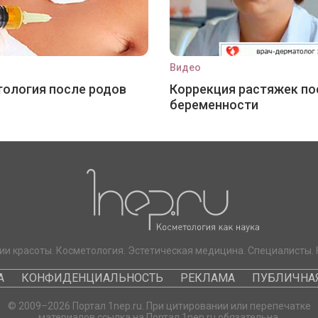
Видео
ология после родов
Коррекция растяжек по
беременности
ии красоты. Косметология. Эстетическая медицина. Специалисты. 
А
КОНФИДЕНЦИАЛЬНОСТЬ
РЕКЛАМА
ПУБЛИЧНАЯ
© 2009–2026 Портал 1nep.ru. При цитировании или перепечатке
материалов ссылка на Портал 1nep.ru обязательна.