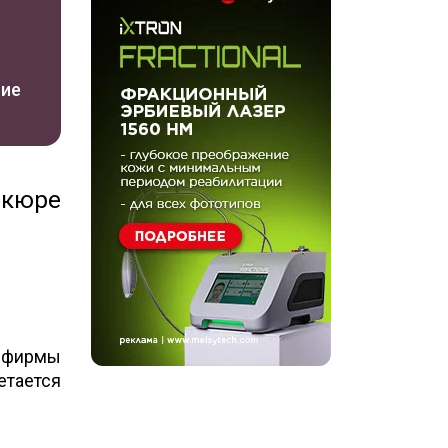
ние
икюре
 фирмы
етается