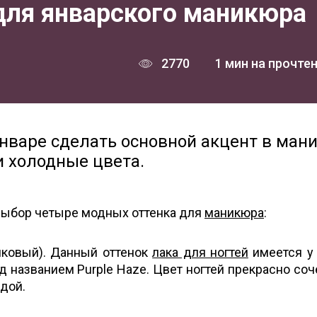
для январского маникюра
2770
1 мин на прочте
январе сделать основной акцент в ман
 холодные цвета.
выбор четыре модных оттенка для
маникюра
:
алковый). Данный оттенок
лака для ногтей
имеется у
д названием Purple Haze. Цвет ногтей прекрасно соч
дой.