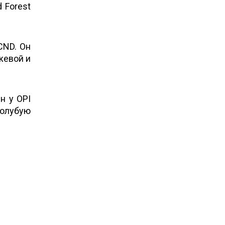
 Forest
CND. Он
жевой и
н у OPI
 голубую