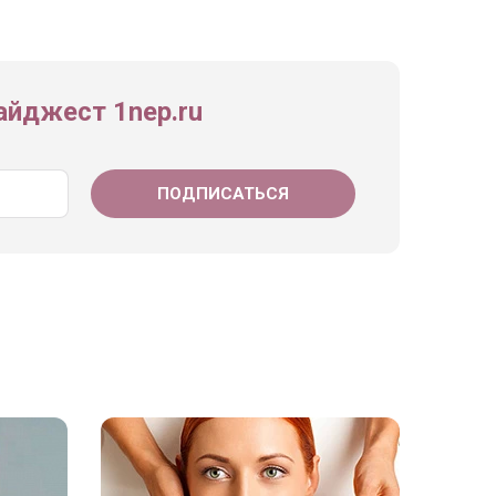
йджест 1nep.ru