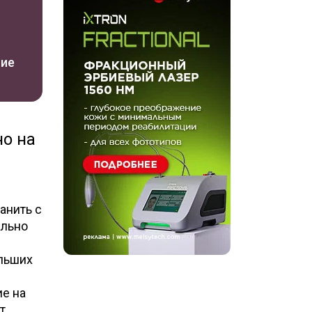
ние
но на
анить с
ально
ольших
е на
т