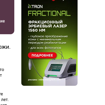
ние
ожи.
то
т
те
 лет.