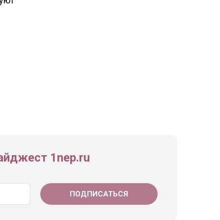
руют
йджест 1nep.ru