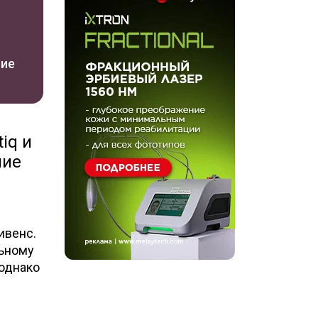
ние
iq и
ние
ивенс.
льному
однако