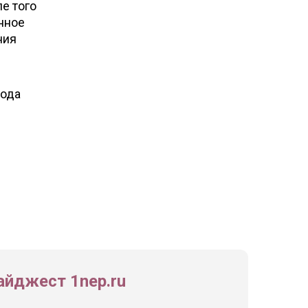
ле того
енное
ния
иода
йджест 1nep.ru