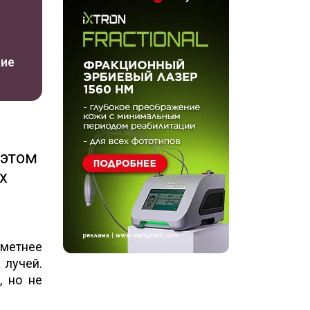
ние
 этом
х
аметнее
 лучей.
, но не