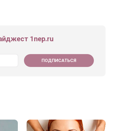
йджест 1nep.ru