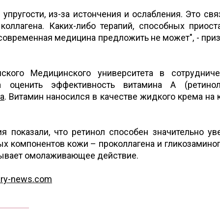
 упругости, из-за истончения и ослабления. Это свя
коллагена. Каких-либо терапий, способных приост
 современная медицина предложить не может", - при
ского Медицинского университета в сотрудниче
а оценить эффективность витамина А (ретинол
а
. Витамин наносился в качестве жидкого крема на 
я показали, что ретинол способен значительно ув
ых компонентов кожи – проколлагена и гликозаминог
зывает омолаживающее действие.
ery-news.com