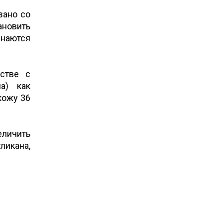
зано со
ановить
знаются
стве с
а) как
кожу 36
еличить
ликана,