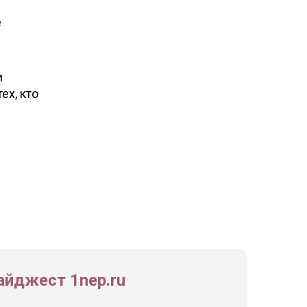
е
и
ех, кто
йджест 1nep.ru