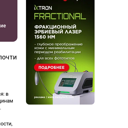
ние
почти
я: в
щинам
.
ости,