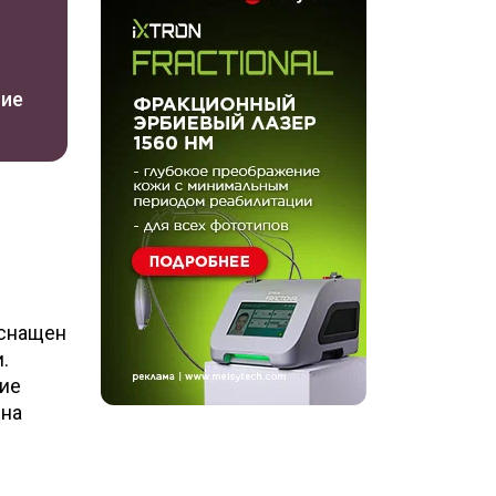
ние
оснащен
.
кие
ина