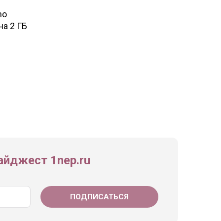
mo
на 2 ГБ
йджест 1nep.ru