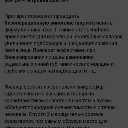
Препарат позволяет проводить
безоперационную ринопластику
и изменять
форму кончика носа. Помимо этого,
Radiess
применяется для коррекции носогубных складок,
увеличения подбородка и щек, моделирования
овала лица. Препарат эффективен при
биоармировании лица, выравнивании
радиальных линий губ, мимических морщин и
глубоких складок на подбородке и т.д.
Филлер состоит из суспензии микросфер
гидроксиапатита кальция, который по
характеристикам аналогичен костям и зубам,
обладает природной совместимостью с телом
человека. Спустя 2 месяца гель-носитель
разлагается, тем самым образуя место для
образования новой ткани. Частички