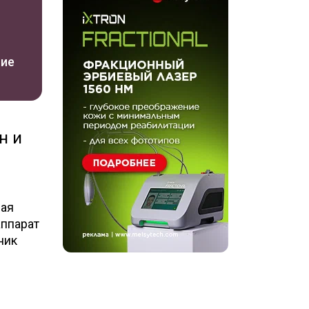
ние
н и
ная
аппарат
ник