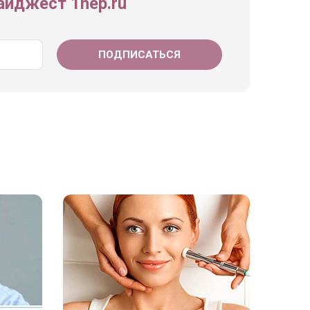
йджест 1nep.ru