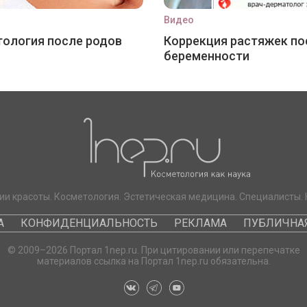
Видео
ология после родов
Коррекция растяжек по
беременности
ии красоты. Косметология. Эстетическая медицина. Специалисты. 
А
КОНФИДЕНЦИАЛЬНОСТЬ
РЕКЛАМА
ПУБЛИЧНАЯ
© 2009–2026 Портал 1nep.ru. При цитировании или перепечатке
материалов ссылка на Портал 1nep.ru обязательна.