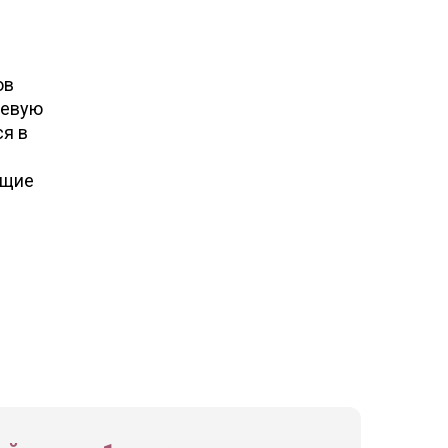
ов
ревую
ся в
ющие