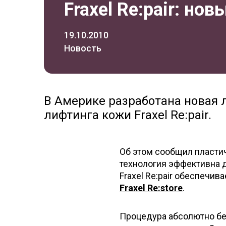
Fraxel Re:pair: н
19.10.2010
Новость
В Америке разработана новая 
лифтинга кожи Fraxel Re:pair.
Об этом сообщил пластич
технология эффективна д
Fraxel Re:pair обеспечи
Fraxel Re:store
.
Процедура абсолютно безо