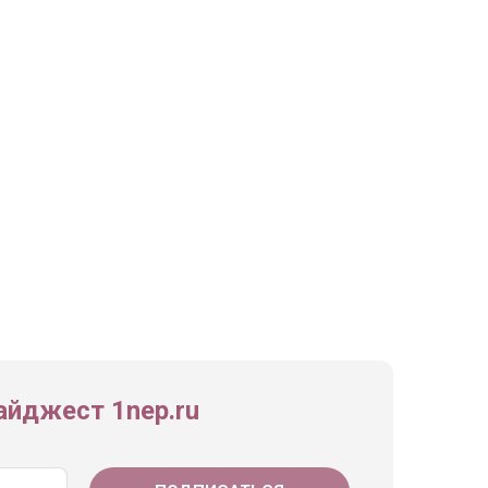
йджест 1nep.ru