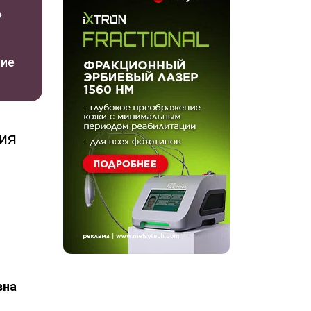
»
ние
ия
вна