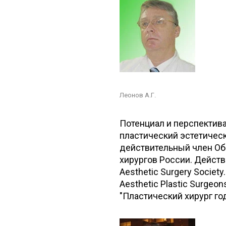
Леонов А.Г.
Потенциал и перспектива
пластический эстетическ
действительный член Об
хирургов России. Действит
Aesthetic Surgery Society
Aesthetic Plastic Surgeo
"Пластический хирург год