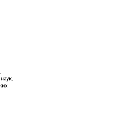
ч
,
наук,
ких