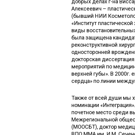
добрых делах г-на Висс
Алексеевич – пластичес
(бывший НИИ Косметологи
«Институт пластической 
виды восстановительных 
была защищена кандидат
реконструктивной хирур
односторонней врожденн
докторская диссертация 
мероприятий по медици
верхней губы». В 2000г
сердца» по линии между
Также от всей души мы 
номинации «Интеграция»
почетное место среди в
Межрегиональной общест
(МООСБТ), доктор медиц
ВПО ММА им. И.М. Сечено