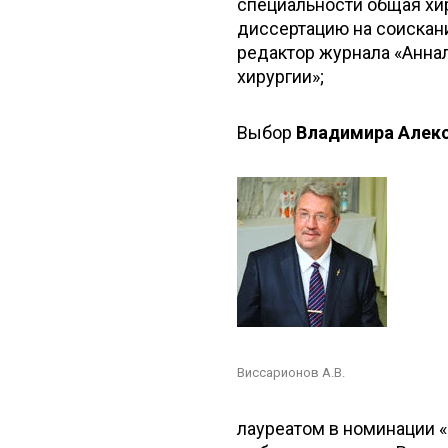
специальности общая хир
диссертацию на соискани
редактор журнала «Аннал
хирургии»;
Выбор
Владимира Алекс
Виссарионов А.В.
лауреатом в номинации «