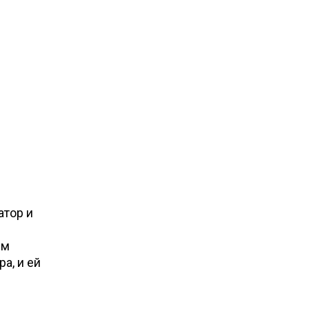
атор и
ем
а, и ей