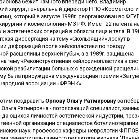
арионова бежит намного впереди него. Владимир
кий хирург, генеральный директор НПО «Косметологи
и), который в августе 1998г. реорганизован во ФГУ
хирургии и косметологии» МЗ РФ. Имеет 22 патента н
и эстетических операций в области лица и тела. В 19
ская диссертация на тему «Скользящий» лоскут в
гии деформаций после хейлопластики по поводу
ой расщелины верхней губы», а в 1989г. защищена
на тему «Реконструктивная хейлоринопластика в си
нской реабилитации больных с врожденной расщели
. ему была присуждена международная премия «За гу
народной ассоциации «ФРЭНК».
хотим поздравить
Орлову Ольгу Ратмировну
за побед
. Ольга Ратмировна - потрясающий специалист, зани
ыдающихся личностей эстетической индустрии, през
венной организации специалистов ботулинотерапии
инских наук, профессор кафедры неврологии ФППОВ
ва, заместитель главного редактора журнала "Лечен