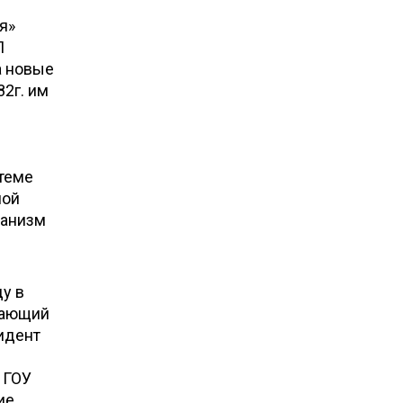
я»
П
а новые
82г. им
стеме
ной
манизм
у в
мающий
идент
 ГОУ
ие