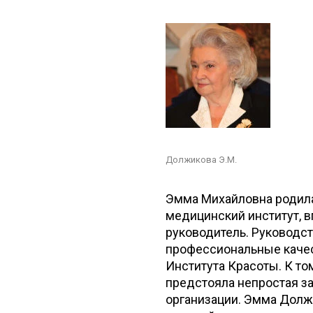
Должикова Э.М.
Эмма Михайловна родилас
медицинский институт, в
руководитель. Руководс
профессиональные каче
Института Красоты. К то
предстояла непростая з
организации. Эмма Долж