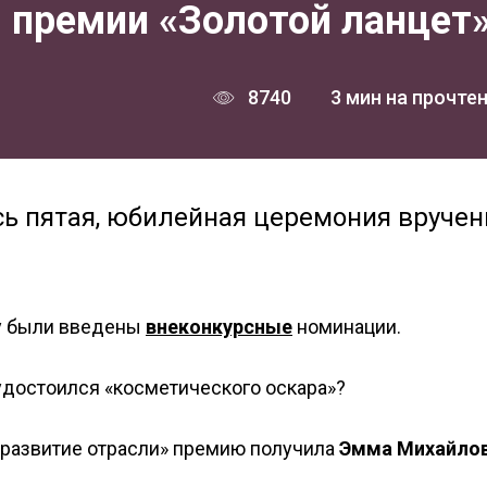
 премии «Золотой ланцет
8740
3 мин на прочте
сь пятая, юбилейная церемония вручен
ду были введены
внеконкурсные
номинации.
у удостоился «косметического оскара»?
в развитие отрасли» премию получила
Эмма Михайло