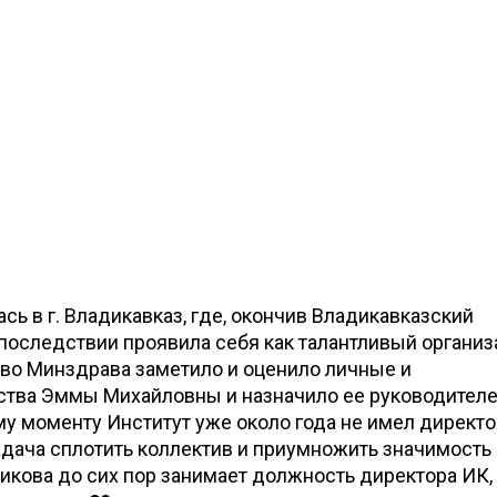
ь в г. Владикавказ, где, окончив Владикавказский
последствии проявила себя как талантливый организ
тво Минздрава заметило и оценило личные и
ства Эммы Михайловны и назначило ее руководител
му моменту Институт уже около года не имел директор
адача сплотить коллектив и приумножить значимость
икова до сих пор занимает должность директора ИК,