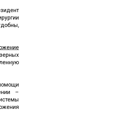
зидент
ирургии
удобны,
ожение
азерных
еленную
помощи
ении –
системы
ложения