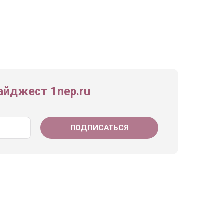
йджест 1nep.ru