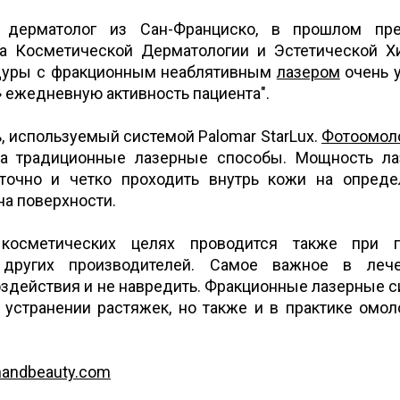
 дерматолог из Сан-Франциско, в прошлом пре
а Косметической Дерматологии и Эстетической Х
цедуры с фракционным неаблятивным
лазером
очень 
» ежедневную активность пациента".
ь, используемый системой Palomar StarLux.
Фотоомол
на традиционные лазерные способы. Мощность л
точно и четко проходить внутрь кожи на опред
 на поверхности.
косметических целях проводится также при 
 других производителей. Самое важное в леч
здействия и не навредить. Фракционные лазерные 
 устранении растяжек, но также и в практике омо
handbeauty.com