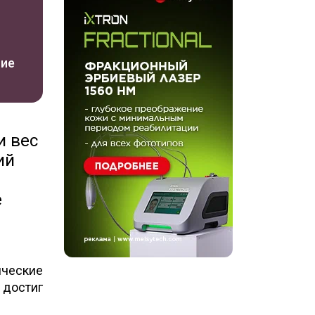
ние
и вес
ий
е
ические
 достиг