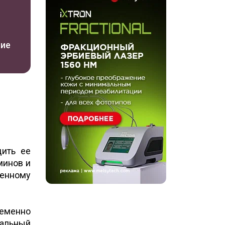
ние
дить ее
минов и
енному
ременно
иальный