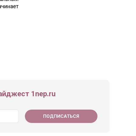
ачинает
йджест 1nep.ru