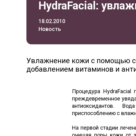
HydraFacial: увлаж
18.02.2010
Новость
Увлажнение кожи с помощью с
добавлением витаминов и ант
Процедура HydraFacial
преждевременное увядан
антиоксидантов. Вод
приспособлению с влажн
На первой стадии лечен
очищая поры кожи от з