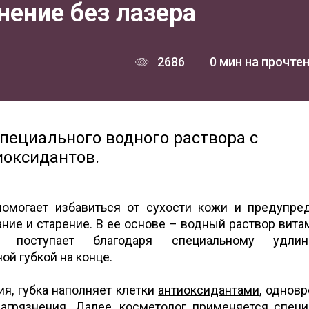
нение без лазера
2686
0 мин на прочте
пециального водного раствора с
иоксидантов.
 помогает избавиться от сухости кожи и предупре
ие и старение. В ее основе – водный раствор вита
а поступает благодаря специальному удлин
ой губкой на конце.
ия, губка наполняет клетки
антиоксидантами
, однов
агрязнения. Далее, косметолог применяется спец