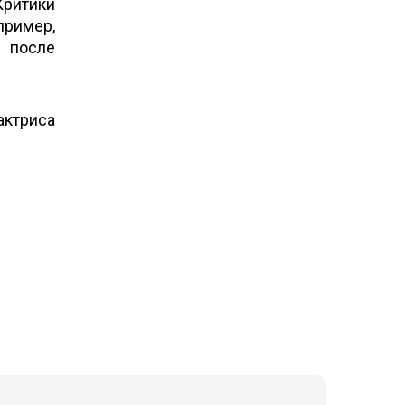
Критики
имер,
 после
актриса