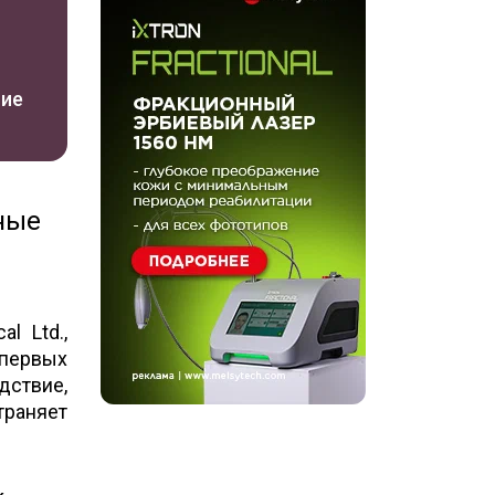
ние
ные
l Ltd.,
 первых
дствие,
траняет