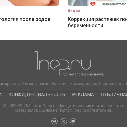
Видео
ология после родов
Коррекция растяжек по
беременности
ии красоты. Косметология. Эстетическая медицина. Специалисты. 
А
КОНФИДЕНЦИАЛЬНОСТЬ
РЕКЛАМА
ПУБЛИЧНАЯ
© 2009–2026 Портал 1nep.ru. При цитировании или перепечатке
материалов ссылка на Портал 1nep.ru обязательна.