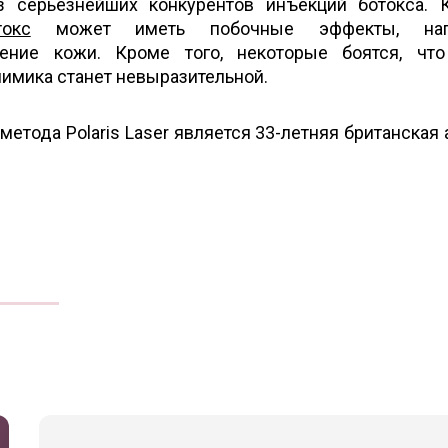
из серьезнейших конкурентов инъекций ботокса. 
токс
может иметь побочные эффекты, напр
ение кожи. Кроме того, некоторые боятся, что
мимика станет невыразительной.
етода Polaris Laser является 33-летняя британская 